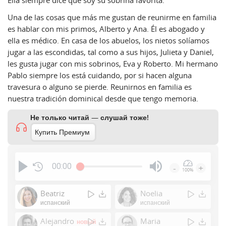
Ella siempre dice que soy su sobrina favorita.
Una de las cosas que más me gustan de reunirme en familia
es hablar con mis primos, Alberto y Ana. Él es abogado y
ella es médico. En casa de los abuelos, los nietos solíamos
jugar a las escondidas, tal como a sus hijos, Julieta y Daniel,
les gusta jugar con mis sobrinos, Eva y Roberto. Mi hermano
Pablo siempre los está cuidando, por si hacen alguna
travesura o alguno se pierde. Reunirnos en familia es
nuestra tradición dominical desde que tengo memoria.
Не только читай — слушай тоже!
Купить Премиум
00:00
-
+
100%
Press
Enter
Beatriz
Noelia
or
испанский
испанский
Space
Alejandro
Maria
новый
to