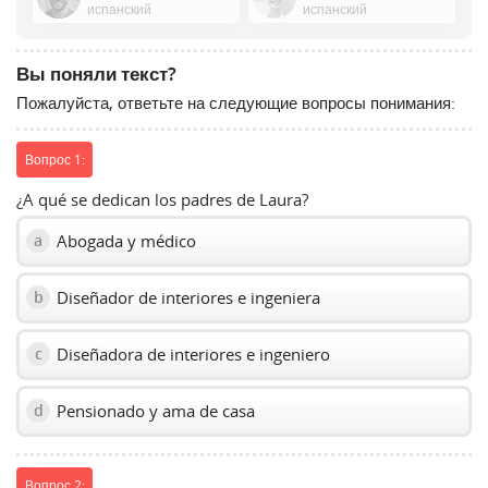
испанский
испанский
show
volume
slider.
Вы поняли текст?
Пожалуйста, ответьте на следующие вопросы понимания:
Вопрос 1:
¿A qué se dedican los padres de Laura?
Abogada y médico
a
Diseñador de interiores e ingeniera
b
Diseñadora de interiores e ingeniero
c
Pensionado y ama de casa
d
Вопрос 2: