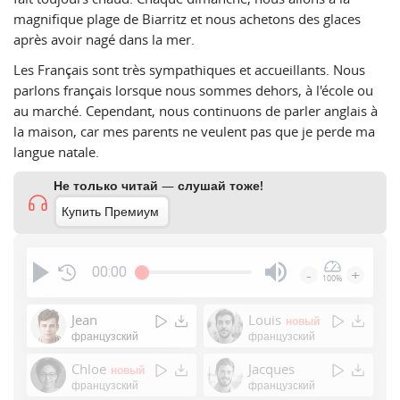
magnifique plage de Biarritz et nous achetons des glaces
après avoir nagé dans la mer.
Les Français sont très sympathiques et accueillants. Nous
parlons français lorsque nous sommes dehors, à l'école ou
au marché. Cependant, nous continuons de parler anglais à
la maison, car mes parents ne veulent pas que je perde ma
langue natale.
Не только читай — слушай тоже!
Купить Премиум
00:00
-
+
100%
Press
Enter
Jean
Louis
новый
or
французский
французский
Space
Chloe
Jacques
новый
to
французский
французский
show