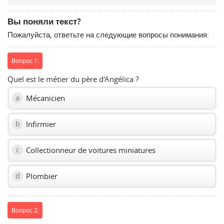
volume
slider.
Вы поняли текст?
Пожалуйста, ответьте на следующие вопросы понимания:
Вопрос 1:
Quel est le métier du père d'Angélica ?
Mécanicien
a
Infirmier
b
Collectionneur de voitures miniatures
c
Plombier
d
Вопрос 2: