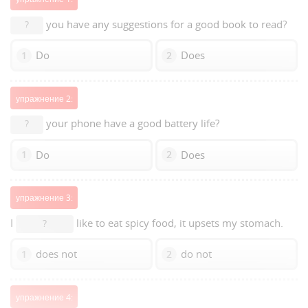
you have any suggestions for a good book to read?
?
Do
Does
1
2
упражнение 2:
your phone have a good battery life?
?
Do
Does
1
2
упражнение 3:
I
like to eat spicy food, it upsets my stomach.
?
does not
do not
1
2
упражнение 4: