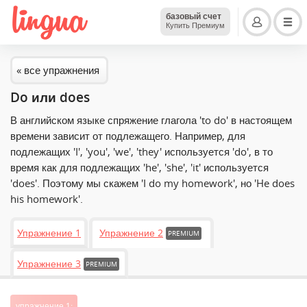
базовый счет
Купить Премиум
« все упражнения
Do или does
В английском языке спряжение глагола 'to do' в настоящем
времени зависит от подлежащего. Например, для
подлежащих 'I', 'you', 'we', 'they' используется 'do', в то
время как для подлежащих 'he', 'she', 'it' используется
'does'. Поэтому мы скажем 'I do my homework', но 'He does
his homework'.
Упражнение 1
Упражнение 2
PREMIUM
Упражнение 3
PREMIUM
упражнение 1: