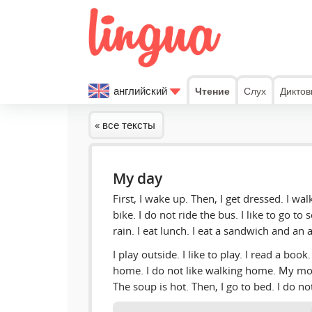
английский
Чтение
Слух
Диктов
« все тексты
My day
First, I wake up. Then, I get dressed. I wal
bike. I do not ride the bus. I like to go to s
rain. I eat lunch. I eat a sandwich and an 
I play outside. I like to play. I read a book
home. I do not like walking home. My mo
The soup is hot. Then, I go to bed. I do not