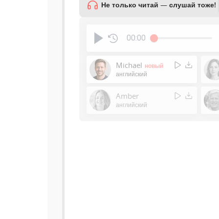
Не только читай — слушай тоже!
00:00
Michael
новый
английский
Amber
английский