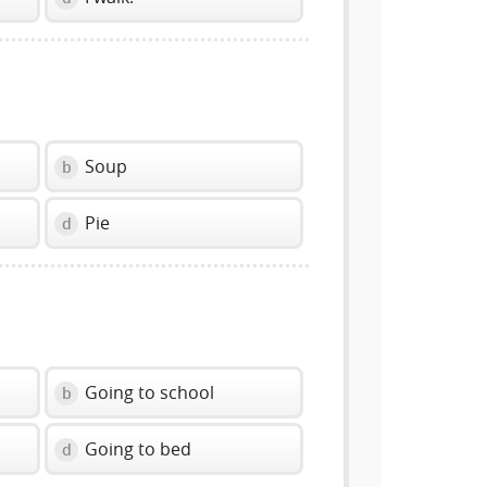
Soup
b
Pie
d
Going to school
b
Going to bed
d