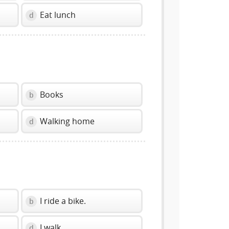
Eat lunch
d
Books
b
Walking home
d
I ride a bike.
b
I walk.
d