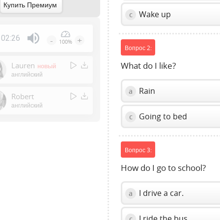
Купить Премиум
Wake up
c
02:26
-
+
100%
Вопрос 2:
Press
Enter
Lauren
What do I like?
новый
or
английский
Space
Rain
a
to
Robert
show
английский
Going to bed
c
volume
slider.
Вопрос 3:
How do I go to school?
I drive a car.
a
I ride the bus.
c