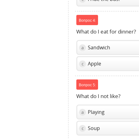
Вопрос 4:
What do I eat for dinner?
Sandwich
a
Apple
c
Вопрос 5:
What do I not like?
Playing
a
Soup
c