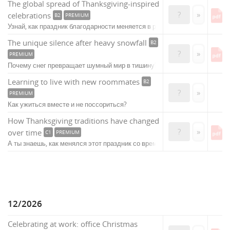
The global spread of Thanksgiving-inspired
?
»
celebrations
B2
PREMIUM
Узнай, как праздник благодарности меняется в разных странах.
The unique silence after heavy snowfall
B2
?
»
PREMIUM
Почему снег превращает шумный мир в тишину?
Learning to live with new roommates
B2
?
»
PREMIUM
Как ужиться вместе и не поссориться?
How Thanksgiving traditions have changed
?
»
over time
C1
PREMIUM
А ты знаешь, как менялся этот праздник со временем?
12/2026
Celebrating at work: office Christmas