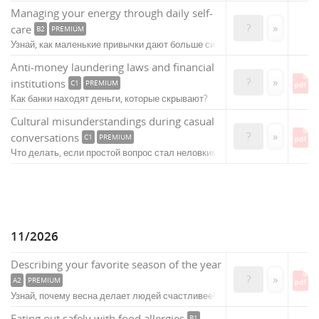
Managing your energy through daily self-
?
»
care
B2
PREMIUM
Узнай, как маленькие привычки дают больше сил!
Anti-money laundering laws and financial
?
»
institutions
C1
PREMIUM
Как банки находят деньги, которые скрывают?
Cultural misunderstandings during casual
?
»
conversations
C1
PREMIUM
Что делать, если простой вопрос стал неловким?
11/2026
Describing your favorite season of the year
?
»
A2
PREMIUM
Узнай, почему весна делает людей счастливее!
Eating out safely with food allergies
B1