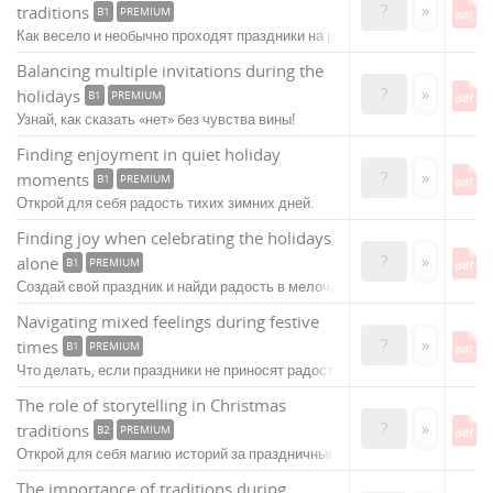
?
»
traditions
B1
PREMIUM
Как весело и необычно проходят праздники на работе?
Balancing multiple invitations during the
?
»
holidays
B1
PREMIUM
Узнай, как сказать «нет» без чувства вины!
Finding enjoyment in quiet holiday
?
»
moments
B1
PREMIUM
Открой для себя радость тихих зимних дней.
Finding joy when celebrating the holidays
?
»
alone
B1
PREMIUM
Создай свой праздник и найди радость в мелочах!
Navigating mixed feelings during festive
?
»
times
B1
PREMIUM
Что делать, если праздники не приносят радости?
The role of storytelling in Christmas
?
»
traditions
B2
PREMIUM
Открой для себя магию историй за праздничным столом!
The importance of traditions during