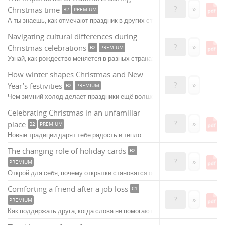
?
»
Christmas time
B2
PREMIUM
А ты знаешь, как отмечают праздник в других странах?
Navigating cultural differences during
?
»
Christmas celebrations
B2
PREMIUM
Узнай, как рождество меняется в разных странах!
How winter shapes Christmas and New
?
»
Year’s festivities
B2
PREMIUM
Чем зимний холод делает праздники ещё волшебнее?
Celebrating Christmas in an unfamiliar
?
»
place
B2
PREMIUM
Новые традиции дарят тебе радость и тепло.
The changing role of holiday cards
B2
?
»
PREMIUM
Открой для себя, почему открытки становятся особенными.
Comforting a friend after a job loss
C1
?
»
PREMIUM
Как поддержать друга, когда слова не помогают?