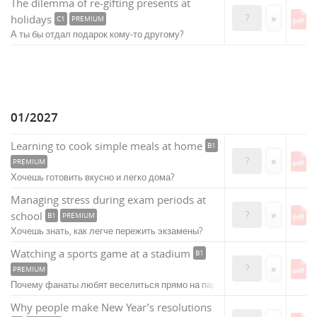
The dilemma of re-gifting presents at
?
»
holidays
C1
PREMIUM
А ты бы отдал подарок кому-то другому?
01/2027
Learning to cook simple meals at home
B1
?
»
PREMIUM
Хочешь готовить вкусно и легко дома?
Managing stress during exam periods at
?
»
school
B1
PREMIUM
Хочешь знать, как легче пережить экзамены?
Watching a sports game at a stadium
B1
?
»
PREMIUM
Почему фанаты любят веселиться прямо на парковке?
Why people make New Year’s resolutions