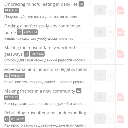
Embracing mindful eating in daily life
B2
?
»
PREMIUM
Почувствуй вкус еды и учи язык за столом!
Finding a perfect study environment at
?
»
home
B2
PREMIUM
Узнай, как сделать учёбу дома приятнее!
Making the most of family weekend
?
»
getaways
B2
PREMIUM
Открой для себя неожиданные радости коротких путешествий!
Adversarial and inquisitorial legal systems
?
»
B2
PREMIUM
Какая система справедливее — сравни разные подходы!
Making friends in a new community
B2
?
»
PREMIUM
Как подружиться с новыми людьми без стресса?
Rebuilding trust after a misunderstanding
?
»
C1
PREMIUM
Как просто вернуть доверие—даже если было больно?