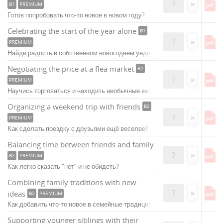
?
»
B1
PREMIUM
Готов попробовать что-то новое в новом году?
Celebrating the start of the year alone
B1
?
»
PREMIUM
Найди радость в собственном новогоднем уединении!
Negotiating the price at a flea market
B2
?
»
PREMIUM
Научись торговаться и находить необычные вещи!
Organizing a weekend trip with friends
B2
?
»
PREMIUM
Как сделать поездку с друзьями ещё веселее?
Balancing time between friends and family
?
»
B2
PREMIUM
Как легко сказать “нет” и не обидеть?
Combining family traditions with new
?
»
ideas
B2
PREMIUM
Как добавить что-то новое в семейные традиции?
Supporting younger siblings with their