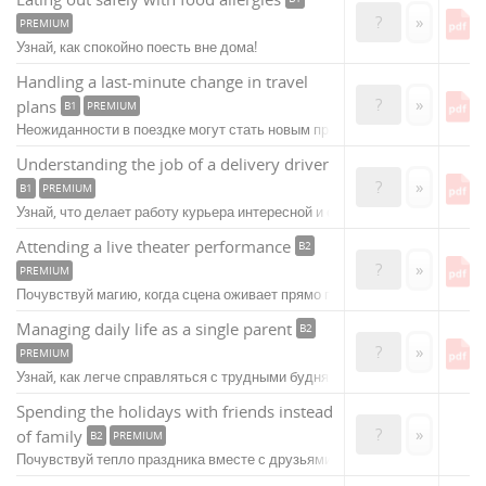
?
»
PREMIUM
Узнай, как спокойно поесть вне дома!
Handling a last-minute change in travel
?
»
plans
B1
PREMIUM
Неожиданности в поездке могут стать новым приключением!
Understanding the job of a delivery driver
?
»
B1
PREMIUM
Узнай, что делает работу курьера интересной и сложной!
Attending a live theater performance
B2
?
»
PREMIUM
Почувствуй магию, когда сцена оживает прямо перед тобой.
Managing daily life as a single parent
B2
?
»
PREMIUM
Узнай, как легче справляться с трудными буднями.
Spending the holidays with friends instead
?
»
of family
B2
PREMIUM
Почувствуй тепло праздника вместе с друзьями!