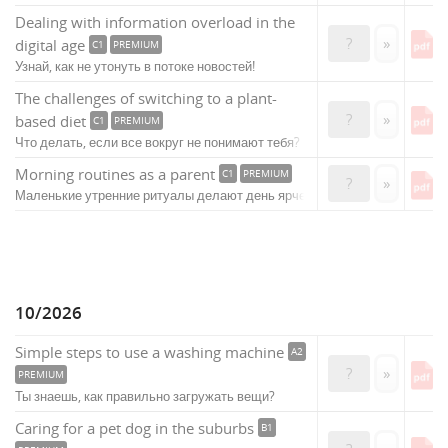
Dealing with information overload in the
?
»
digital age
C1
PREMIUM
Узнай, как не утонуть в потоке новостей!
The challenges of switching to a plant-
?
»
based diet
C1
PREMIUM
Что делать, если все вокруг не понимают тебя?
Morning routines as a parent
C1
PREMIUM
?
»
Маленькие утренние ритуалы делают день ярче.
10/2026
Simple steps to use a washing machine
A2
?
»
PREMIUM
Ты знаешь, как правильно загружать вещи?
Caring for a pet dog in the suburbs
B1