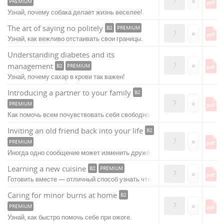
?
»
PREMIUM
Узнай, почему собака делает жизнь веселее!
The art of saying no politely
B2
PREMIUM
?
»
Узнай, как вежливо отстаивать свои границы.
Understanding diabetes and its
?
»
management
B2
PREMIUM
Узнай, почему сахар в крови так важен!
Introducing a partner to your family
B2
?
»
PREMIUM
Как помочь всем почувствовать себя свободно вместе?
Inviting an old friend back into your life
B2
?
»
PREMIUM
Иногда одно сообщение может изменить дружбу навсегда.
Learning a new cuisine
B2
PREMIUM
?
»
Готовить вместе — отличный способ узнать что-то новое!
Caring for minor burns at home
B2
?
»
PREMIUM
Узнай, как быстро помочь себе при ожоге.