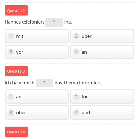
Questão 2:
Hannes telefoniert
Ina.
?
mit
über
1
2
vor
an
3
4
Questão 3:
Ich habe mich
das Thema informiert.
?
an
für
1
2
über
und
3
4
Questão 4: