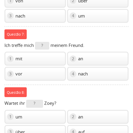
von
über
1
2
nach
um
3
4
Questão 7:
Ich treffe mich
meinem Freund.
?
mit
an
1
2
vor
nach
3
4
Questão 8:
Wartet ihr
Zoey?
?
um
an
1
2
über
auf
3
4