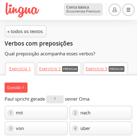
Conta básica
Encomenda Premium
« todos os textos
Verbos com preposições
Qual preposição acompanha esses verbos?
Exercício 1
Exercício 2
Exercício 3
PREMIUM
PREMIUM
Questão 1:
Paul spricht gerade
seiner Oma.
?
mit
nach
1
2
von
über
3
4