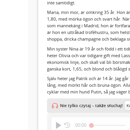
inte samtidigt.
Maria, min mor, är omkring 35 år. Hon är
1,80, med mörka ögon och svart hår. När
som mannekäng i Madrid, hon är fortfar
är hon en uttråkad troféhustru, som helst
shoppa, dricka champagne och beklaga sig ö
Min syster Nina är 19 år och född i ett t
heter Olivia och var tidigare gift med Las
ekonomisk linje, och skall väl bli börsmäk
ganska kort, 1,65, och blond och blåögd s
Själv heter jag Patrik och är 14 år. Jag går
lång, med mörkt hår och bruna ögon. Alla
cyklar med min hund Putin, så jag väger 
Nie tylko czytaj – także słuchaj!
K
00:00