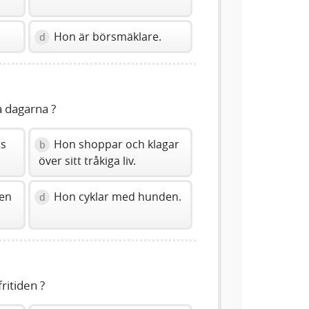
Hon är börsmäklare.
d
a dagarna ?
ts
Hon shoppar och klagar
b
över sitt tråkiga liv.
 en
Hon cyklar med hunden.
d
ritiden ?