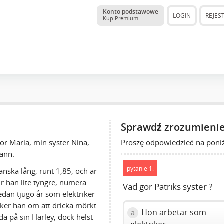
Konto podstawowe
LOGIN
REJES
Kup Premium
Sprawdź zrozumienie
Proszę odpowiedzieć na poniż
or Maria, min syster Nina,
ann.
pytanie 1:
anska lång, runt 1,85, och är
ir han lite tyngre, numera
Vad gör Patriks syster ?
dan tjugo år som elektriker
ycker han om att dricka mörkt
Hon arbetar som
a
nda på sin Harley, dock helst