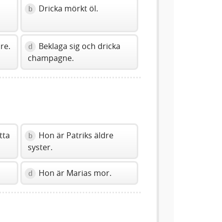
Dricka mörkt öl.
b
re.
Beklaga sig och dricka
d
champagne.
tta
Hon är Patriks äldre
b
syster.
Hon är Marias mor.
d