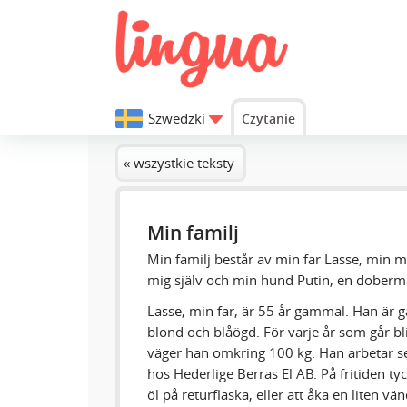
Szwedzki
Czytanie
« wszystkie teksty
Min familj
Min familj består av min far Lasse, min m
mig själv och min hund Putin, en doberm
Lasse, min far, är 55 år gammal. Han är g
blond och blåögd. För varje år som går bl
väger han omkring 100 kg. Han arbetar se
hos Hederlige Berras El AB. På fritiden t
öl på returflaska, eller att åka en liten vä