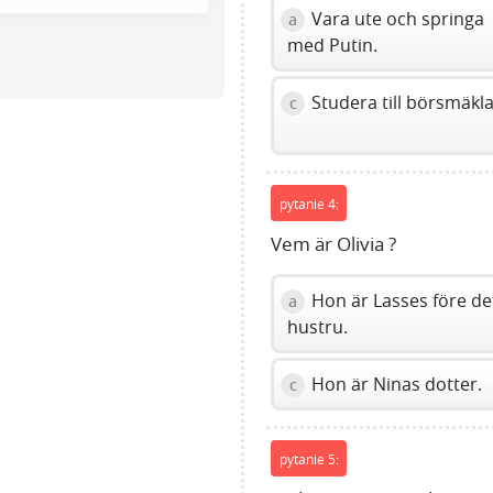
Press
Vara ute och springa
a
Enter
med Putin.
or
Space
Studera till börsmäkla
c
to
show
volume
slider.
pytanie 4:
Vem är Olivia ?
Hon är Lasses före de
a
hustru.
Hon är Ninas dotter.
c
pytanie 5: