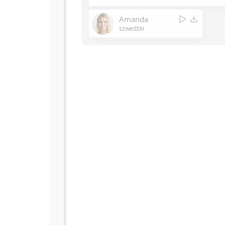
Amanda
szwedzki