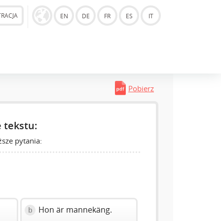
TRACJA
EN
DE
FR
ES
IT
Pobierz
 tekstu:
sze pytania:
Hon är mannekäng.
b