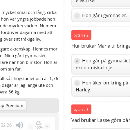
elektriker.
 mycket smal och lång, cirka
Hon går i gymnasiet.
c
 hon var yngre jobbade hon
ande mycket vacker. Numera
 fördriver dagarna med att
pytanie 2:
ver sitt tråkiga liv.
Hur brukar Maria tillbring
idigare äktenskap. Hennes mor
se. Nina går i gymnasiet,
Hon går på gymnasie
a
lare när hon blir stor. Hon är
ekonomiska linje.
om sin far.
 alltså i högstadiet och är 1,76
Hon åker omkring på
c
 dagar är jag länge ute och
Harley.
bara 66 kg.
up Premium
pytanie 3:
Vad brukar Lasse göra på f
02:26
-
+
100%