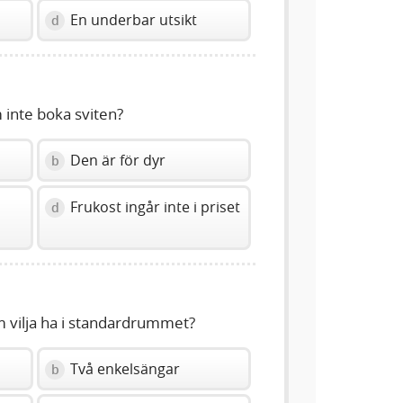
En underbar utsikt
d
m inte boka sviten?
g
Den är för dyr
b
Frukost ingår inte i priset
d
m vilja ha i standardrummet?
Två enkelsängar
b