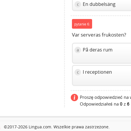
En dubbelsäng
c
pytanie 6:
Var serveras frukosten?
På deras rum
a
I receptionen
c
Proszę odpowiedzieć na w
Odpowiedziałeś na
0
z
6
ć
©2017-2026 Lingua.com. Wszelkie prawa zastrzeżone.