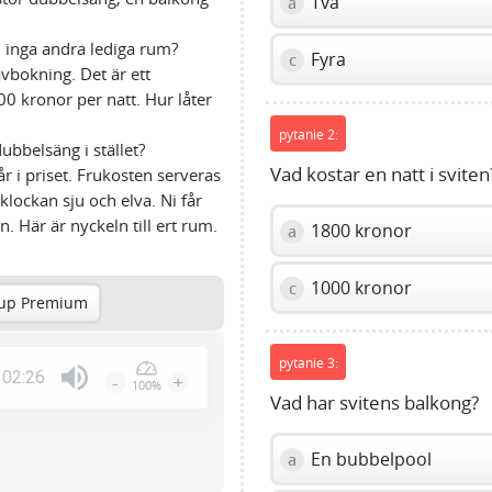
Två
a
ni inga andra lediga rum?
Fyra
c
 avbokning. Det är ett
 kronor per natt. Hur låter
pytanie 2:
dubbelsäng i stället?
Vad kostar en natt i sviten
år i priset. Frukosten serveras
klockan sju och elva. Ni får
Här är nyckeln till ert rum.
1800 kronor
a
1000 kronor
c
up Premium
pytanie 3:
02:26
-
+
100%
Press
Vad har svitens balkong?
Enter
or
En bubbelpool
a
Space