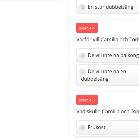
to
En stor dubbelsäng
c
show
volume
slider.
pytanie 4:
Varför vill Camilla och To
De vill inte ha balkon
a
De vill inte ha en
c
dubbelsäng
pytanie 5:
Vad skulle Camilla och To
Frukost
a