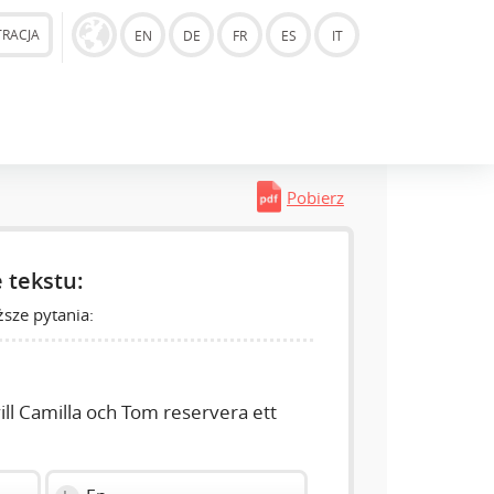
TRACJA
EN
DE
FR
ES
IT
Pobierz
 tekstu:
sze pytania:
ll Camilla och Tom reservera ett