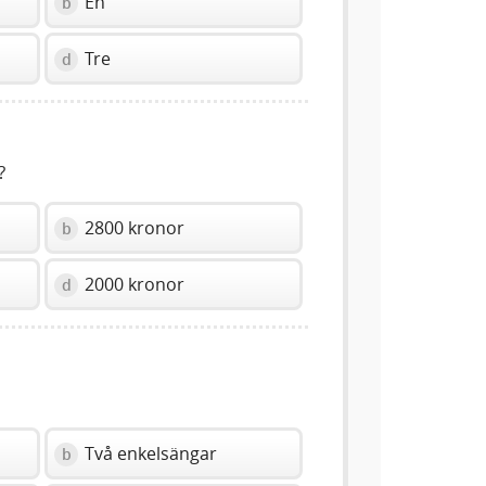
En
b
Tre
d
?
2800 kronor
b
2000 kronor
d
Två enkelsängar
b