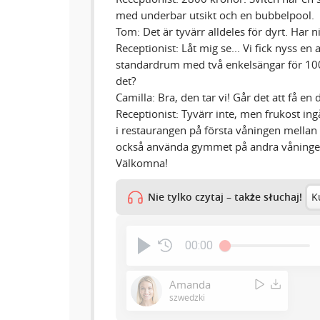
med underbar utsikt och en bubbelpool.
Tom: Det är tyvärr alldeles för dyrt. Har 
Receptionist: Låt mig se... Vi fick nyss en
standardrum med två enkelsängar för 1000
det?
Camilla: Bra, den tar vi! Går det att få en 
Receptionist: Tyvärr inte, men frukost ing
i restaurangen på första våningen mellan 
också använda gymmet på andra våningen. 
Välkomna!
Nie tylko czytaj – także słuchaj!
K
00:00
Amanda
szwedzki