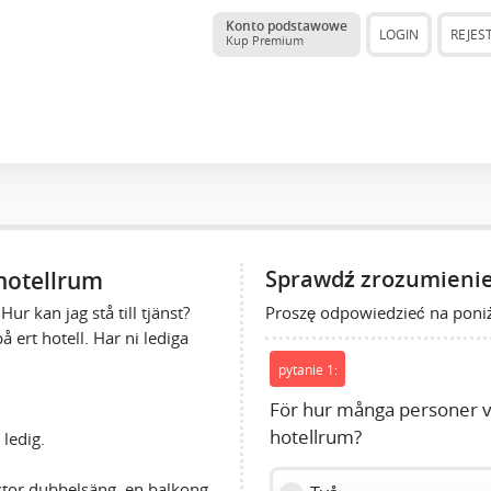
Konto podstawowe
LOGIN
REJES
Kup Premium
hotellrum
Sprawdź zrozumienie
Proszę odpowiedzieć na poniż
ur kan jag stå till tjänst?
på ert hotell. Har ni lediga
pytanie 1:
För hur många personer vi
hotellrum?
 ledig.
 stor dubbelsäng, en balkong