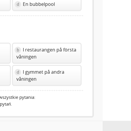
En bubbelpool
d
I restaurangen på första
b
våningen
I gymmet på andra
d
våningen
szystkie pytania:
pytań.