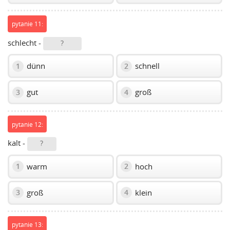
pytanie 11:
schlecht -
?
dünn
schnell
1
2
gut
groß
3
4
pytanie 12:
kalt -
?
warm
hoch
1
2
groß
klein
3
4
pytanie 13: