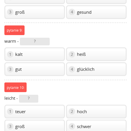
groß
gesund
3
4
pytanie 9:
warm -
?
kalt
heiß
1
2
gut
glücklich
3
4
pytanie 10:
leicht -
?
teuer
hoch
1
2
groß
schwer
3
4