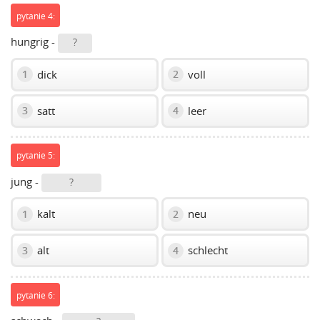
pytanie 4:
hungrig -
?
dick
voll
1
2
satt
leer
3
4
pytanie 5:
jung -
?
kalt
neu
1
2
alt
schlecht
3
4
pytanie 6: