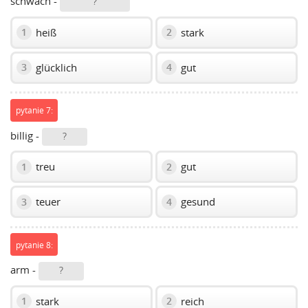
schwach -
?
heiß
stark
1
2
glücklich
gut
3
4
pytanie 7:
billig -
?
treu
gut
1
2
teuer
gesund
3
4
pytanie 8:
arm -
?
stark
reich
1
2