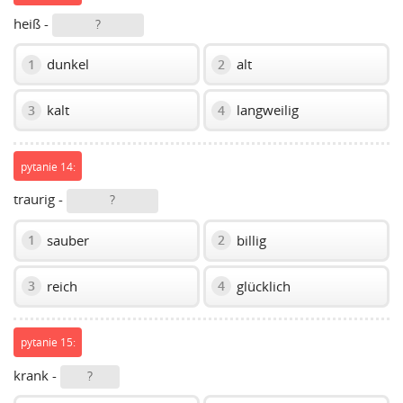
heiß -
?
dunkel
alt
1
2
kalt
langweilig
3
4
pytanie 14:
traurig -
?
sauber
billig
1
2
reich
glücklich
3
4
pytanie 15:
krank -
?