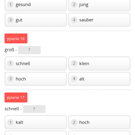
gesund
jung
1
2
gut
sauber
3
4
pytanie 16:
groß -
?
schnell
klein
1
2
hoch
alt
3
4
pytanie 17:
schnell -
?
kalt
hoch
1
2