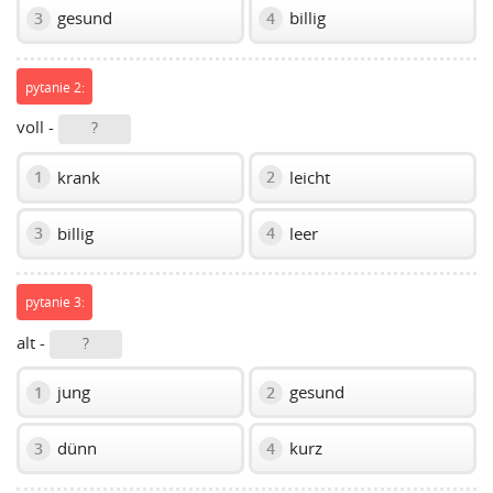
gesund
billig
3
4
pytanie 2:
voll -
?
krank
leicht
1
2
billig
leer
3
4
pytanie 3:
alt -
?
jung
gesund
1
2
dünn
kurz
3
4