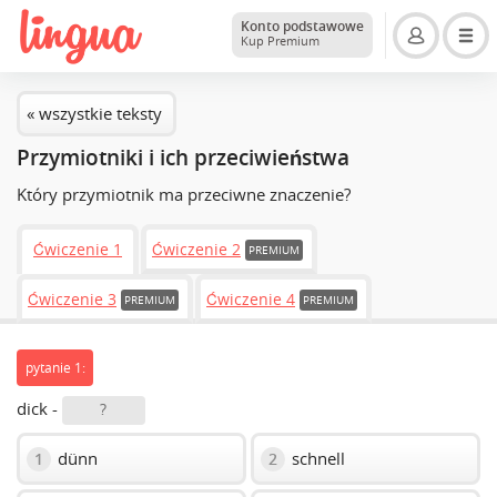
Konto podstawowe
Kup Premium
« wszystkie teksty
Przymiotniki i ich przeciwieństwa
Który przymiotnik ma przeciwne znaczenie?
Ćwiczenie 1
Ćwiczenie 2
PREMIUM
Ćwiczenie 3
Ćwiczenie 4
PREMIUM
PREMIUM
pytanie 1:
dick -
?
dünn
schnell
1
2