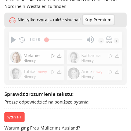
Nordrhein-Westfalen zu finden.
Nie tylko czytaj – także słuchaj!
Kup Premium
00:00
-
+
100%
Press
Enter
Melanie
Katharina
or
Niemcy
Niemcy
Space
Tobias
Anne
nowy
nowy
to
Niemcy
Niemcy
show
volume
slider.
Sprawdź zrozumienie tekstu:
Proszę odpowiedzieć na poniższe pytania:
pytanie 1:
Warum ging Frau Müller ins Ausland?