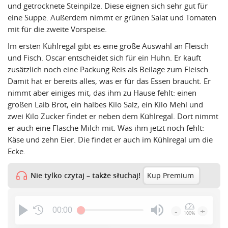
und getrocknete Steinpilze. Diese eignen sich sehr gut für
eine Suppe. Außerdem nimmt er grünen Salat und Tomaten
mit für die zweite Vorspeise.
Im ersten Kühlregal gibt es eine große Auswahl an Fleisch
und Fisch. Oscar entscheidet sich für ein Huhn. Er kauft
zusätzlich noch eine Packung Reis als Beilage zum Fleisch.
Damit hat er bereits alles, was er für das Essen braucht. Er
nimmt aber einiges mit, das ihm zu Hause fehlt: einen
großen Laib Brot, ein halbes Kilo Salz, ein Kilo Mehl und
zwei Kilo Zucker findet er neben dem Kühlregal. Dort nimmt
er auch eine Flasche Milch mit. Was ihm jetzt noch fehlt:
Käse und zehn Eier. Die findet er auch im Kühlregal um die
Ecke.
Nie tylko czytaj – także słuchaj!
Kup Premium
00:00
-
+
100%
Press