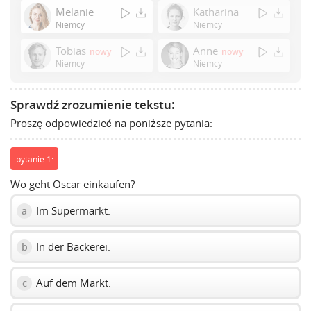
Enter
Melanie
Katharina
or
Niemcy
Niemcy
Space
Tobias
Anne
nowy
nowy
to
Niemcy
Niemcy
show
volume
slider.
Sprawdź zrozumienie tekstu:
Proszę odpowiedzieć na poniższe pytania:
pytanie 1:
Wo geht Oscar einkaufen?
Im Supermarkt.
a
In der Bäckerei.
b
Auf dem Markt.
c