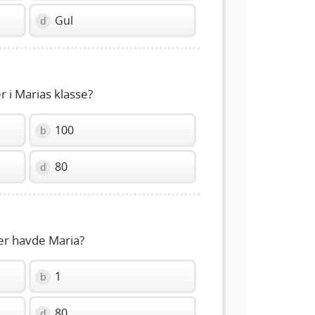
Gul
d
 i Marias klasse?
100
b
80
d
r havde Maria?
1
b
80
d