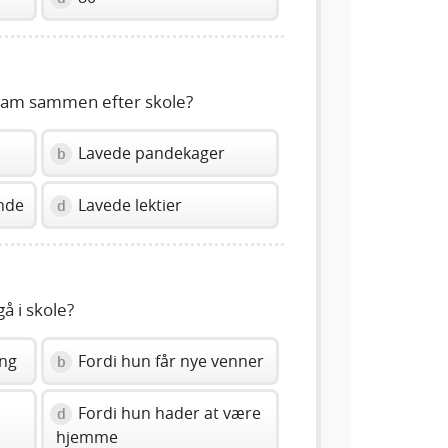
iam sammen efter skole?
Lavede pandekager
b
nde
Lavede lektier
d
å i skole?
ing
Fordi hun får nye venner
b
Fordi hun hader at være
d
hjemme