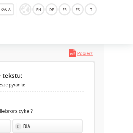
TRACJA
EN
DE
FR
ES
IT
Pobierz
 tekstu:
sze pytania:
llebrors cykel?
Blå
b