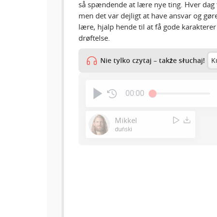
så spændende at lære nye ting. Hver dag f
men det var dejligt at have ansvar og gøre 
lære, hjalp hende til at få gode karaktere
drøftelse.
Nie tylko czytaj – także słuchaj!
K
00:00
Mikkel
duński