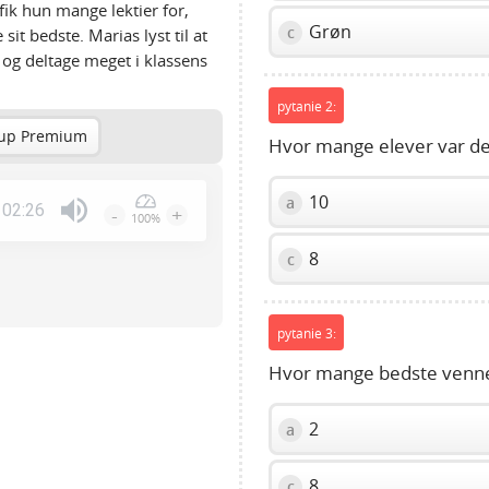
ik hun mange lektier for,
Grøn
c
sit bedste. Marias lyst til at
r og deltage meget i klassens
pytanie 2:
up Premium
Hvor mange elever var der
10
a
02:26
-
+
100%
Press
8
c
Enter
or
Space
pytanie 3:
to
show
Hvor mange bedste venne
volume
slider.
2
a
8
c