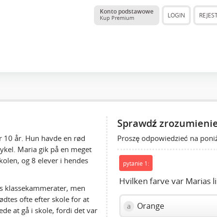
Konto podstawowe
LOGIN
REJES
Kup Premium
Sprawdź zrozumienie
Proszę odpowiedzieć na poniż
ar 10 år. Hun havde en rød
cykel. Maria gik på en meget
skolen, og 8 elever i hendes
pytanie 1:
Hvilken farve var Marias li
des klassekammerater, men
tes ofte efter skole for at
Orange
a
de at gå i skole, fordi det var