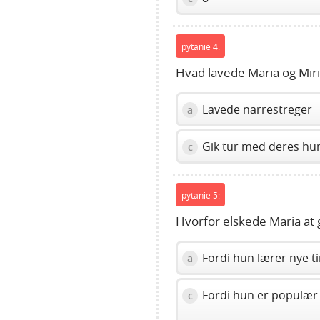
pytanie 4:
Hvad lavede Maria og Mir
Lavede narrestreger
a
Gik tur med deres hu
c
pytanie 5:
Hvorfor elskede Maria at g
Fordi hun lærer nye t
a
Fordi hun er populær
c