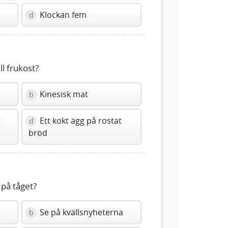
Klockan fem
d
ll frukost?
Kinesisk mat
b
t
Ett kokt ägg på rostat
d
bröd
 på tåget?
Se på kvällsnyheterna
b