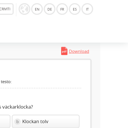
CRIVITI
EN
DE
FR
ES
IT
Download
 testo:
as väckarklocka?
Klockan tolv
b