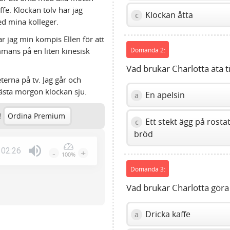
e. Klockan tolv har jag
Klockan åtta
c
d mina kolleger.
ar jag min kompis Ellen för att
ammans på en liten kinesisk
Domanda 2:
Vad brukar Charlotta äta ti
erna på tv. Jag går och
nästa morgon klockan sju.
En apelsin
a
!
Ordina Premium
Ett stekt ägg på rosta
c
bröd
02:26
-
+
100%
Press
Domanda 3:
Enter
or
Vad brukar Charlotta göra
Space
to
Dricka kaffe
a
show