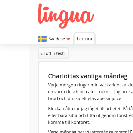
Svedese
Lettura
« Tutti i testi
Charlottas vanliga måndag
Varje morgon ringer min väckarklocka kloc
en varm dusch och äter frukost. Jag brukar
bröd och dricka ett glas apelsinjuice.
Klockan åtta tar jag tåget till arbetet. På 
eller bara sitta och titta ut genom fönstre
komma till kontoret.
Varje måndag har vi jättemånga möten! F