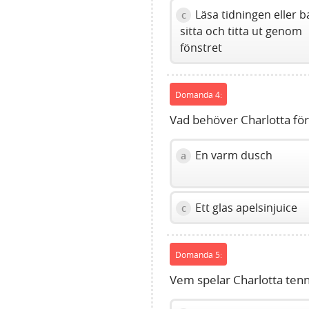
volume
Läsa tidningen eller b
c
slider.
sitta och titta ut genom
fönstret
Domanda 4:
Vad behöver Charlotta för
En varm dusch
a
Ett glas apelsinjuice
c
Domanda 5:
Vem spelar Charlotta ten