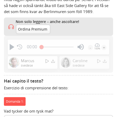
så hade vi också tänkt åka till East Side Gallery för att få se
det som finns kvar av Berlinmuren som föll 1989.
Non solo leggere – anche ascoltare!
Ordina Premium
00:00
-
+
100%
Press
Enter
Marcus
Caroline
or
svedese
svedese
Space
to
Hai capito il testo?
show
Esercizio di comprensione del testo:
volume
slider.
Domanda 1:
Vad tycker de om tysk mat?