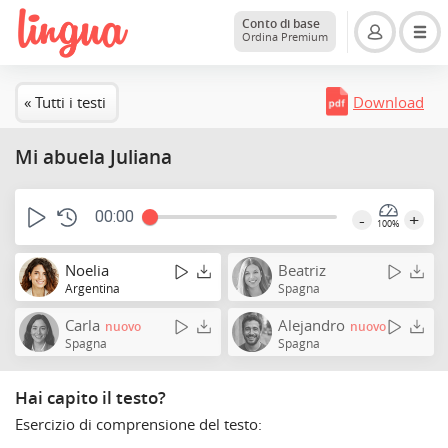
Conto di base
Ordina Premium
« Tutti i testi
Download
Mi abuela Juliana
00:00
-
+
100%
Noelia
Beatriz
Argentina
Spagna
Carla
Alejandro
nuovo
nuovo
Spagna
Spagna
Hai capito il testo?
Esercizio di comprensione del testo: