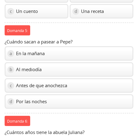
Un cuento
Una receta
c
d
Domanda 5:
¿Cuándo sacan a pasear a Pepe?
En la mañana
a
Al mediodía
b
Antes de que anochezca
c
Por las noches
d
Domanda 6:
¿Cuántos años tiene la abuela Juliana?