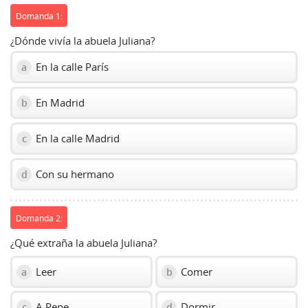
Domanda 1:
¿Dónde vivía la abuela Juliana?
En la calle París
a
En Madrid
b
En la calle Madrid
c
Con su hermano
d
Domanda 2:
¿Qué extraña la abuela Juliana?
Leer
Comer
a
b
A Pepe
Dormir
c
d