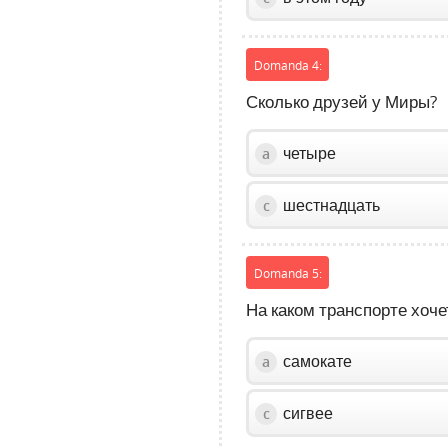
volume
slider.
Domanda 4:
Сколько друзей у Миры?
четыре
a
шестнадцать
c
Domanda 5:
На каком транспорте хоч
самокате
a
сигвее
c