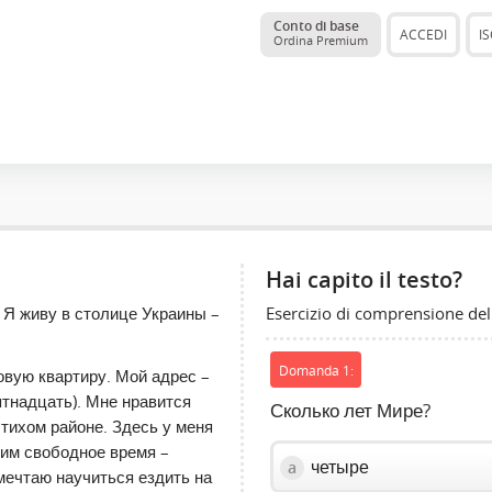
Conto di base
ACCEDI
IS
Ordina Premium
Hai capito il testo?
Esercizio di comprensione del
 Я живу в столице Украины –
Domanda 1:
овую квартиру. Мой адрес –
ятнадцать). Мне нравится
Сколько лет Мире?
тихом районе. Здесь у меня
дим свободное время –
четыре
a
мечтаю научиться ездить на