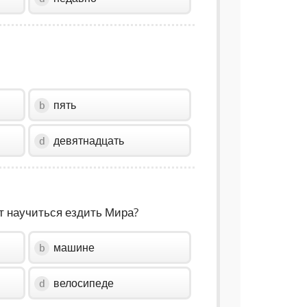
пять
b
девятнадцать
d
ет научиться ездить Мира?
машине
b
велосипеде
d