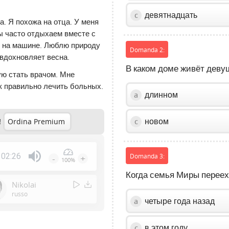
девятнадцать
c
а. Я похожа на отца. У меня
ы часто отдыхаем вместе с
д на машине. Люблю природу
Domanda 2:
 вдохновляет весна.
В каком доме живёт деву
ую стать врачом. Мне
к правильно лечить больных.
длинном
a
новом
c
!
Ordina Premium
02:26
Domanda 3:
-
+
100%
Press
Когда семья Миры переех
Enter
Nikolai
or
russo
четыре года назад
a
Space
to
show
в этом году
c