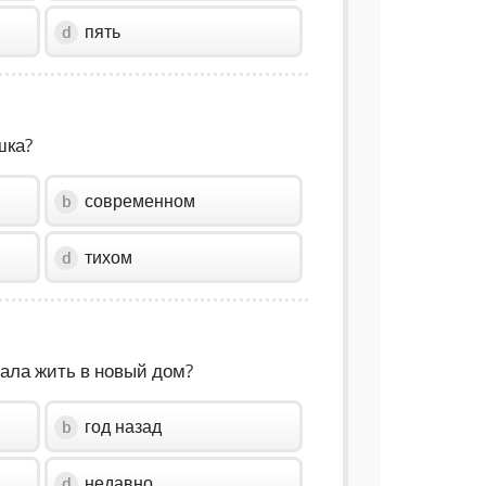
пять
d
шка?
современном
b
тихом
d
ала жить в новый дом?
год назад
b
недавно
d