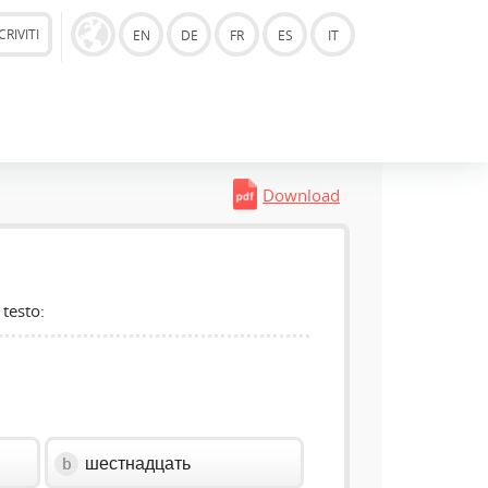
CRIVITI
EN
DE
FR
ES
IT
Download
 testo:
шестнадцать
b