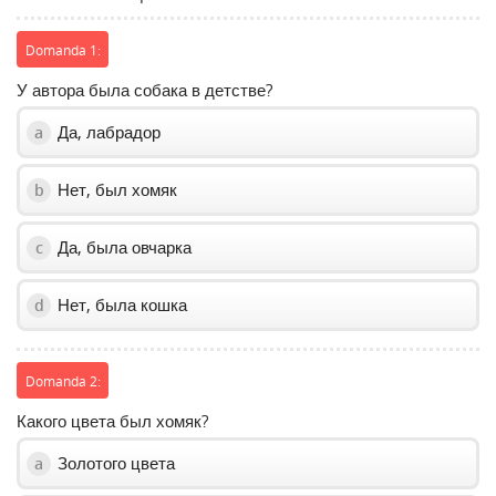
slider.
Domanda 1:
У автора была собака в детстве?
Да, лабрадор
a
Нет, был хомяк
b
Да, была овчарка
c
Нет, была кошка
d
Domanda 2:
Какого цвета был хомяк?
Золотого цвета
a