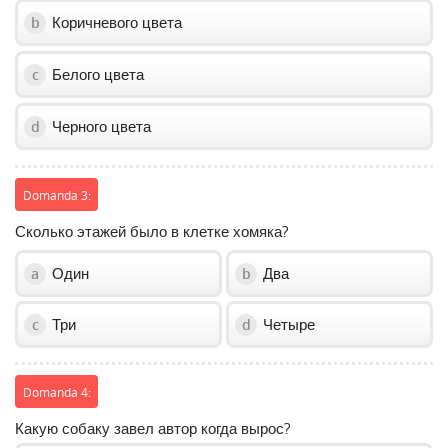
Коричневого цвета
b
Белого цвета
c
Черного цвета
d
Domanda 3:
Сколько этажей было в клетке хомяка?
Один
Два
a
b
Три
Четыре
c
d
Domanda 4:
Какую собаку завел автор когда вырос?