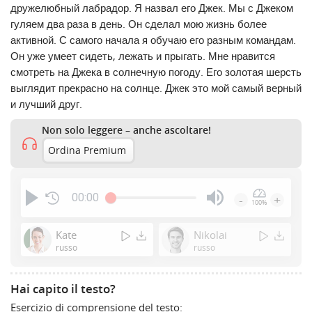
дружелюбный лабрадор. Я назвал его Джек. Мы с Джеком
гуляем два раза в день. Он сделал мою жизнь более
активной. С самого начала я обучаю его разным командам.
Он уже умеет сидеть, лежать и прыгать. Мне нравится
смотреть на Джека в солнечную погоду. Его золотая шерсть
выглядит прекрасно на солнце. Джек это мой самый верный
и лучший друг.
Non solo leggere – anche ascoltare!
Ordina Premium
00:00
-
+
100%
Press
Enter
Kate
Nikolai
or
russo
russo
Space
to
Hai capito il testo?
show
Esercizio di comprensione del testo:
volume