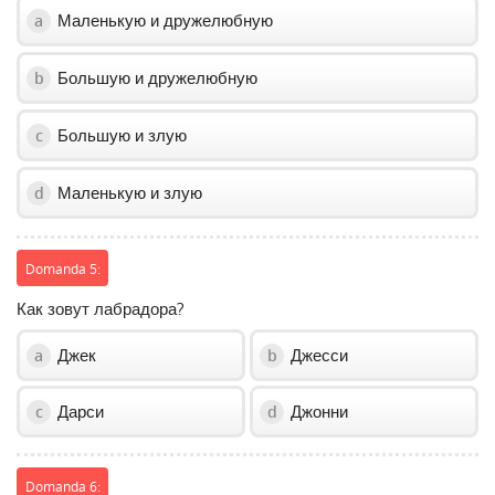
Маленькую и дружелюбную
a
Большую и дружелюбную
b
Большую и злую
c
Маленькую и злую
d
Domanda 5:
Как зовут лабрадора?
Джек
Джесси
a
b
Дарси
Джонни
c
d
Domanda 6: