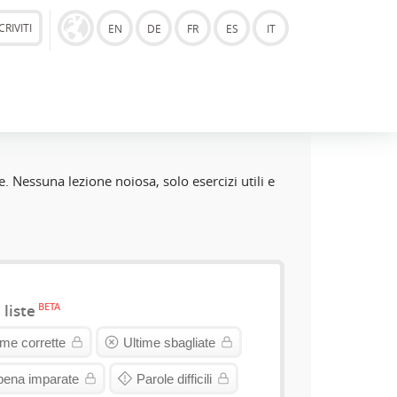
CRIVITI
EN
DE
FR
ES
IT
. Nessuna lezione noiosa, solo esercizi utili e
BETA
 liste
ime corrette
Ultime sbagliate
pena imparate
Parole difficili