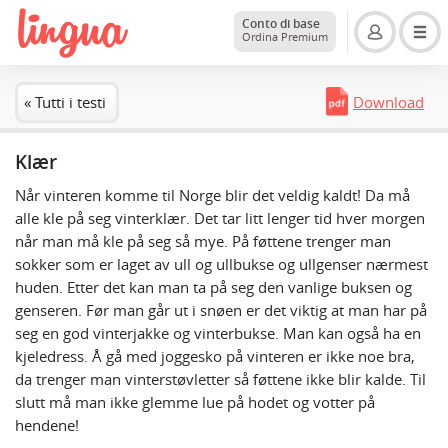
Conto di base
Ordina Premium
« Tutti i testi
Download
Klær
Når vinteren komme til Norge blir det veldig kaldt! Da må
alle kle på seg vinterklær. Det tar litt lenger tid hver morgen
når man må kle på seg så mye. På føttene trenger man
sokker som er laget av ull og ullbukse og ullgenser nærmest
huden. Etter det kan man ta på seg den vanlige buksen og
genseren. Før man går ut i snøen er det viktig at man har på
seg en god vinterjakke og vinterbukse. Man kan også ha en
kjeledress. Å gå med joggesko på vinteren er ikke noe bra,
da trenger man vinterstøvletter så føttene ikke blir kalde. Til
slutt må man ikke glemme lue på hodet og votter på
hendene!