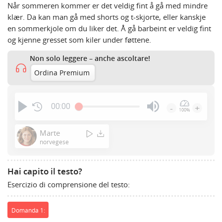
Når sommeren kommer er det veldig fint å gå med mindre
klær. Da kan man gå med shorts og t-skjorte, eller kanskje
en sommerkjole om du liker det. Å gå barbeint er veldig fint
og kjenne gresset som kiler under føttene.
Non solo leggere – anche ascoltare!
Ordina Premium
00:00
-
+
100%
Press
Enter
Marte
or
norvegese
Space
to
Hai capito il testo?
show
Esercizio di comprensione del testo:
volume
slider.
Domanda 1: