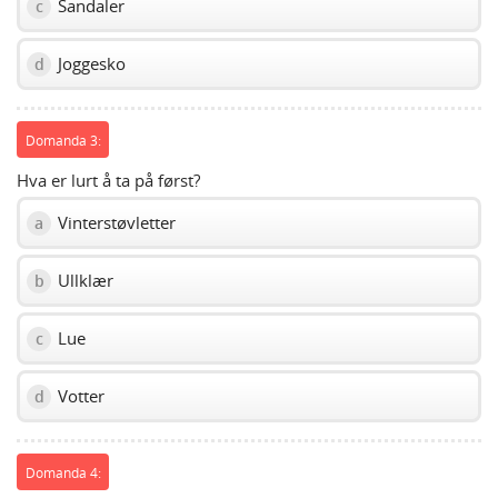
Sandaler
c
Joggesko
d
Domanda 3:
Hva er lurt å ta på først?
Vinterstøvletter
a
Ullklær
b
Lue
c
Votter
d
Domanda 4: