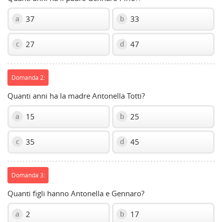
37
33
a
b
27
47
c
d
Domanda 2:
Quanti anni ha la madre Antonella Totti?
15
25
a
b
35
45
c
d
Domanda 3:
Quanti figli hanno Antonella e Gennaro?
2
17
a
b