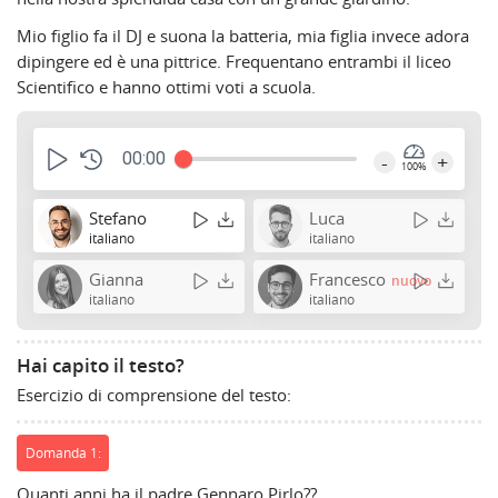
Mio figlio fa il DJ e suona la batteria, mia figlia invece adora
dipingere ed è una pittrice. Frequentano entrambi il liceo
Scientifico e hanno ottimi voti a scuola.
00:00
-
+
100%
Stefano
Luca
italiano
italiano
Gianna
Francesco
nuovo
italiano
italiano
Hai capito il testo?
Esercizio di comprensione del testo:
Domanda 1:
Quanti anni ha il padre Gennaro Pirlo??