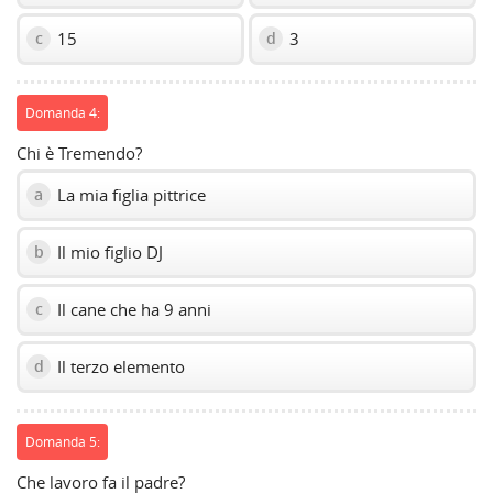
15
3
c
d
Domanda 4:
Chi è Tremendo?
La mia figlia pittrice
a
Il mio figlio DJ
b
Il cane che ha 9 anni
c
Il terzo elemento
d
Domanda 5:
Che lavoro fa il padre?