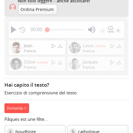
Non solo leggere – anche ascoltare!
Ordina Premium
00:00
-
+
100%
Press
Enter
Jean
Louis
nuovo
or
Francia
Francia
Space
Chloe
Jacques
nuovo
to
Francia
Francia
show
volume
slider.
Hai capito il testo?
Esercizio di comprensione del testo:
Domanda 1:
Pâques est une fête...
boudhiste
catholique
a
b