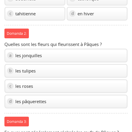
tahitienne
en hiver
c
d
Domanda 2:
Quelles sont les fleurs qui fleurissent à Pâques ?
les jonquilles
a
les tulipes
b
les roses
c
les pâquerettes
d
Domanda 3: