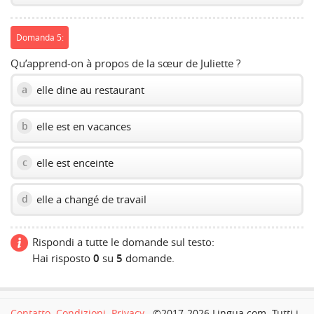
Domanda 5:
Qu’apprend-on à propos de la sœur de Juliette ?
elle dine au restaurant
a
elle est en vacances
b
elle est enceinte
c
elle a changé de travail
d
Rispondi a tutte le domande sul testo:
Hai risposto
0
su
5
domande.
Contatto
Condizioni
Privacy
©2017-2026 Lingua.com. Tutti i