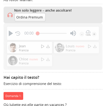
Non solo leggere – anche ascoltare!
Ordina Premium
00:00
-
+
100%
Press
Enter
Jean
Louis
nuovo
or
Francia
Francia
Space
Chloe
nuovo
to
Francia
show
volume
slider.
Hai capito il testo?
Esercizio di comprensione del testo:
Domanda 1:
Où Juliette est-elle partie en vacances ?