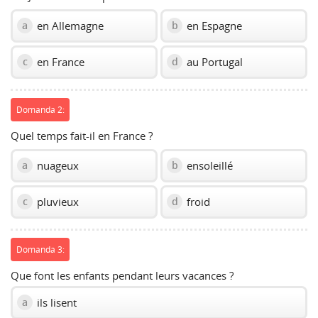
en Allemagne
en Espagne
a
b
en France
au Portugal
c
d
Domanda 2:
Quel temps fait-il en France ?
nuageux
ensoleillé
a
b
pluvieux
froid
c
d
Domanda 3:
Que font les enfants pendant leurs vacances ?
ils lisent
a