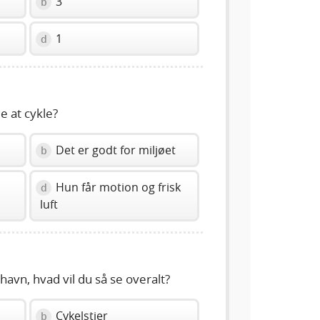
3
b
1
d
e at cykle?
l
Det er godt for miljøet
b
Hun får motion og frisk
d
luft
avn, hvad vil du så se overalt?
Cykelstier
b