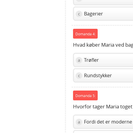
Bagerier
c
Domanda 4:
Hvad køber Maria ved ba
Trøfler
a
Rundstykker
c
Domanda 5:
Hvorfor tager Maria toget
Fordi det er moderne
a