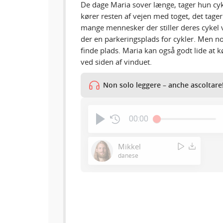
De dage Maria sover længe, tager hun cykl
kører resten af vejen med toget, det tage
mange mennesker der stiller deres cykel v
der en parkeringsplads for cykler. Men no
finde plads. Maria kan også godt lide at k
ved siden af vinduet.
Non solo leggere – anche ascoltare
00:00
Mikkel
danese