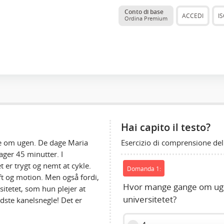
Conto di base
ACCEDI
IS
Ordina Premium
Hai capito il testo?
Esercizio di comprensione del
ge om ugen. De dage Maria
tager 45 minutter. I
t er trygt og nemt at cykle.
Domanda 1:
uft og motion. Men også fordi,
Hvor mange gange om uge
sitetet, som hun plejer at
universitetet?
dste kanelsnegle! Det er