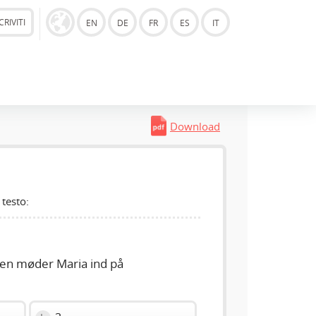
CRIVITI
EN
DE
FR
ES
IT
Download
 testo:
n møder Maria ind på