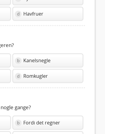
Havfruer
d
geren?
Kanelsnegle
b
Romkugler
d
 nogle gange?
Fordi det regner
b