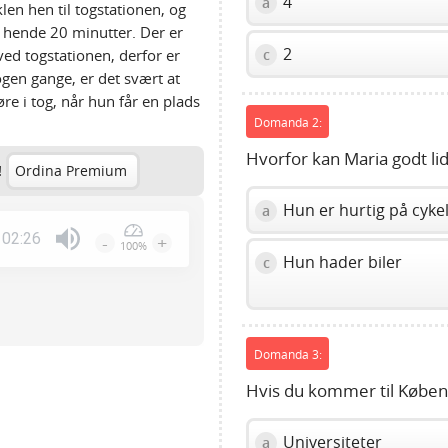
4
a
en hen til togstationen, og
r hende 20 minutter. Der er
2
ed togstationen, derfor er
c
gen gange, er det svært at
øre i tog, når hun får en plads
Domanda 2:
Hvorfor kan Maria godt lid
!
Ordina Premium
Hun er hurtig på cyke
a
02:26
-
+
100%
Press
Hun hader biler
c
Enter
or
Space
to
Domanda 3:
show
Hvis du kommer til Københ
volume
slider.
Universiteter
a