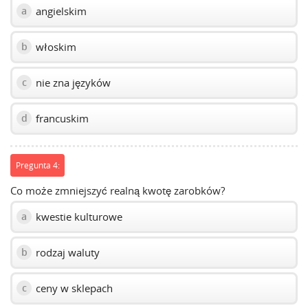
angielskim
a
włoskim
b
nie zna języków
c
francuskim
d
Pregunta 4:
Co może zmniejszyć realną kwotę zarobków?
kwestie kulturowe
a
rodzaj waluty
b
ceny w sklepach
c