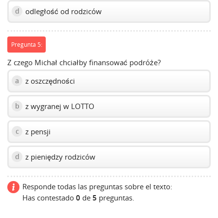
odległość od rodziców
d
Pregunta 5:
Z czego Michał chciałby finansować podróże?
z oszczędności
a
z wygranej w LOTTO
b
z pensji
c
z pieniędzy rodziców
d
Responde todas las preguntas sobre el texto:
Has contestado
0
de
5
preguntas.