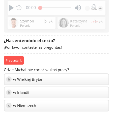
00:00
-
+
100%
Press
Enter
Szymon
Katarzyna
nuevo
or
Polonia
Polonia
Space
to
¿Has entendido el texto?
show
¡Por favor conteste las preguntas!
volume
slider.
Pregunta 1:
Gdzie Michał nie chciał szukać pracy?
w Wielkiej Brytanii
a
w Irlandii
b
w Niemczech
c