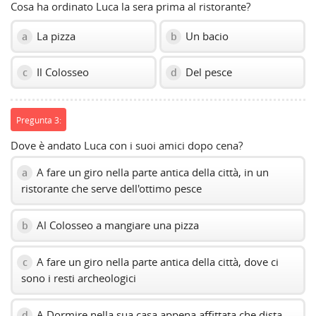
Cosa ha ordinato Luca la sera prima al ristorante?
La pizza
Un bacio
a
b
Il Colosseo
Del pesce
c
d
Pregunta 3:
Dove è andato Luca con i suoi amici dopo cena?
A fare un giro nella parte antica della città, in un
a
ristorante che serve dell'ottimo pesce
Al Colosseo a mangiare una pizza
b
A fare un giro nella parte antica della città, dove ci
c
sono i resti archeologici
A Dormire nella sua casa appena affittata che dista
d