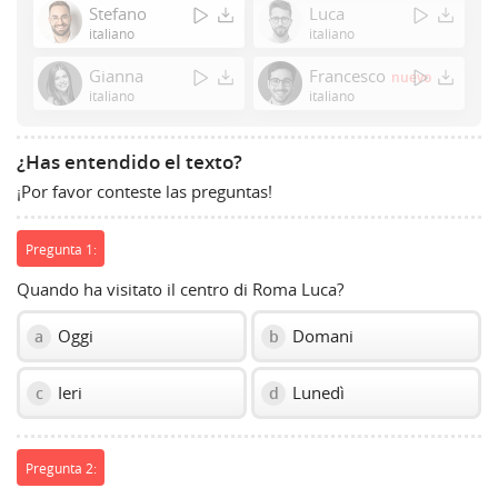
Enter
Stefano
Luca
or
italiano
italiano
Space
Gianna
Francesco
nuevo
to
italiano
italiano
show
volume
slider.
¿Has entendido el texto?
¡Por favor conteste las preguntas!
Pregunta 1:
Quando ha visitato il centro di Roma Luca?
Oggi
Domani
a
b
Ieri
Lunedì
c
d
Pregunta 2: