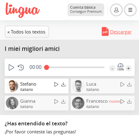
Cuenta básica
Conseguir Premium
« Todos los textos
Descargar
I miei migliori amici
00:00
-
+
100%
Stefano
Luca
italiano
italiano
Gianna
Francesco
nuevo
italiano
italiano
¿Has entendido el texto?
¡Por favor conteste las preguntas!