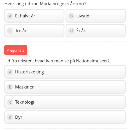
Hvor lang tid kan Maria bruge et årskort?
Et halvt år
Livstid
a
b
Tre år
Ét år
c
d
Pregunta 2:
Ud fra teksten, hvad kan man se på Nationalmuseet?
Historiske ting
a
Maskiner
b
Teknologi
c
Dyr
d