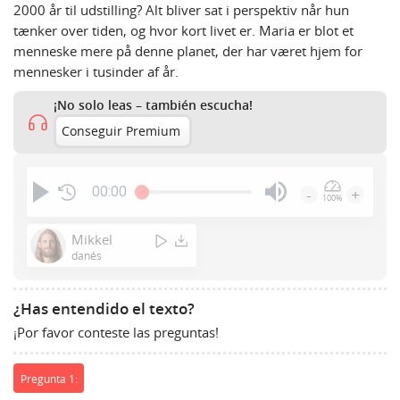
2000 år til udstilling? Alt bliver sat i perspektiv når hun
tænker over tiden, og hvor kort livet er. Maria er blot et
menneske mere på denne planet, der har været hjem for
mennesker i tusinder af år.
¡No solo leas – también escucha!
Conseguir Premium
00:00
-
+
100%
Press
Enter
Mikkel
or
danés
Space
to
¿Has entendido el texto?
show
¡Por favor conteste las preguntas!
volume
slider.
Pregunta 1: