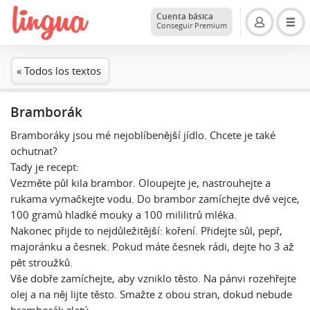
Cuenta básica
Conseguir Premium
« Todos los textos
Bramborák
Bramboráky jsou mé nejoblíbenější jídlo. Chcete je také
ochutnat?
Tady je recept:
Vezměte půl kila brambor. Oloupejte je, nastrouhejte a
rukama vymačkejte vodu. Do brambor zamíchejte dvě vejce,
100 gramů hladké mouky a 100 mililitrů mléka.
Nakonec přijde to nejdůležitější: koření. Přidejte sůl, pepř,
majoránku a česnek. Pokud máte česnek rádi, dejte ho 3 až
pět stroužků.
Vše dobře zamíchejte, aby vzniklo těsto. Na pánvi rozehřejte
olej a na něj lijte těsto. Smažte z obou stran, dokud nebude