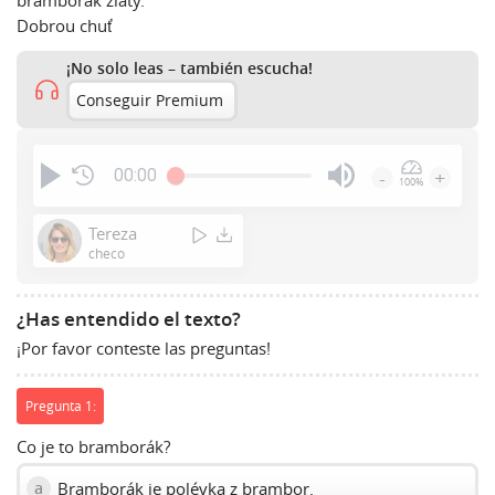
bramborák zlatý.
Dobrou chuť
¡No solo leas – también escucha!
Conseguir Premium
00:00
-
+
100%
Press
Enter
Tereza
or
checo
Space
to
¿Has entendido el texto?
show
¡Por favor conteste las preguntas!
volume
slider.
Pregunta 1:
Co je to bramborák?
Bramborák je polévka z brambor.
a