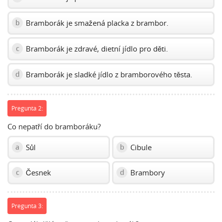
Bramborák je smažená placka z brambor.
b
Bramborák je zdravé, dietní jídlo pro děti.
c
Bramborák je sladké jídlo z bramborového těsta.
d
Pregunta 2:
Co nepatří do bramboráku?
Sůl
Cibule
a
b
Česnek
Brambory
c
d
Pregunta 3: