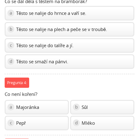
Co se dál dělá s těstem na bramborák?
Těsto se nalije do hrnce a vaří se.
a
Těsto se nalije na plech a peče se v troubě.
b
Těsto se nalije do talíře a jí.
c
Těsto se smaží na pánvi.
d
Pregunta 4:
Co není koření?
Majoránka
Sůl
a
b
Pepř
Mléko
c
d