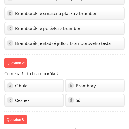
Bramborák je smažená placka z brambor.
b
Bramborák je polévka z brambor.
c
Bramborák je sladké jídlo z bramborového těsta.
d
Question 2:
Co nepatří do bramboráku?
Cibule
Brambory
a
b
Česnek
Sůl
c
d
Question 3: