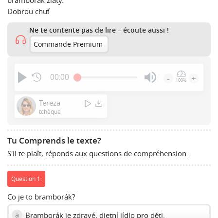
bramborák zlatý.
Dobrou chuť
Ne te contente pas de lire – écoute aussi !
Commande Premium
00:00
-
+
100%
Press
Enter
Tereza
or
tchèque
Space
to
Tu Comprends le texte?
show
S'il te plaît, réponds aux questions de compréhension :
volume
slider.
Question 1:
Co je to bramborák?
Bramborák je zdravé, dietní jídlo pro děti.
a