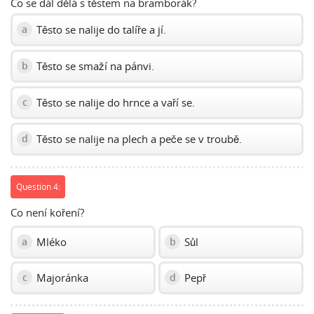
Co se dál dělá s těstem na bramborák?
Těsto se nalije do talíře a jí.
a
Těsto se smaží na pánvi.
b
Těsto se nalije do hrnce a vaří se.
c
Těsto se nalije na plech a peče se v troubě.
d
Question 4:
Co není koření?
Mléko
Sůl
a
b
Majoránka
Pepř
c
d