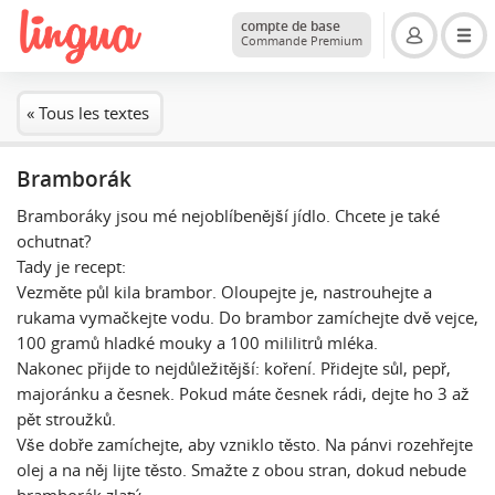
compte de base
Commande Premium
« Tous les textes
Bramborák
Bramboráky jsou mé nejoblíbenější jídlo. Chcete je také
ochutnat?
Tady je recept:
Vezměte půl kila brambor. Oloupejte je, nastrouhejte a
rukama vymačkejte vodu. Do brambor zamíchejte dvě vejce,
100 gramů hladké mouky a 100 mililitrů mléka.
Nakonec přijde to nejdůležitější: koření. Přidejte sůl, pepř,
majoránku a česnek. Pokud máte česnek rádi, dejte ho 3 až
pět stroužků.
Vše dobře zamíchejte, aby vzniklo těsto. Na pánvi rozehřejte
olej a na něj lijte těsto. Smažte z obou stran, dokud nebude