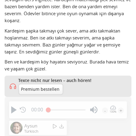
bazen benden yardım ister. Ben de ona yardım etmeyi
severim. Ödevler bitince yine oyun oynamak için dışarıya
koşarız.
Kardeşim şapka takmayı çok sever, ama atkı takmaktan
hoşlanmaz. Ben ise atkı takmayı severim, ama şapka
takmayı sevmem. Bazı günler yağmur yağar ve şemsiye
taşırız. En sevdiğimiz günler güneşli günlerdir.
Ben ve kardeşim köy hayatını seviyoruz. Burada hava temiz
ve yaşam çok güzel.
Texte nicht nur lesen – auch hören!
Premium bestellen
00:00
-
+
100%
Press
Enter
Aysun
or
Türkisch