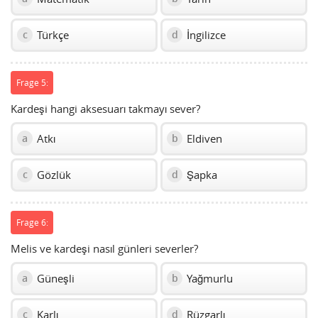
Türkçe
İngilizce
c
d
Frage 5:
Kardeşi hangi aksesuarı takmayı sever?
Atkı
Eldiven
a
b
Gözlük
Şapka
c
d
Frage 6:
Melis ve kardeşi nasıl günleri severler?
Güneşli
Yağmurlu
a
b
Karlı
Rüzgarlı
c
d