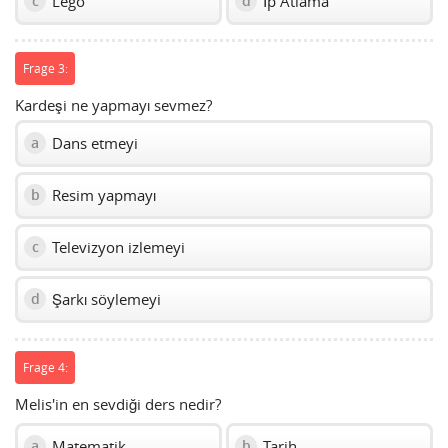
Lego
İp Atlama
c
d
Frage 3:
Kardeşi ne yapmayı sevmez?
Dans etmeyi
a
Resim yapmayı
b
Televizyon izlemeyi
c
Şarkı söylemeyi
d
Frage 4:
Melis'in en sevdiği ders nedir?
Matematik
Tarih
a
b