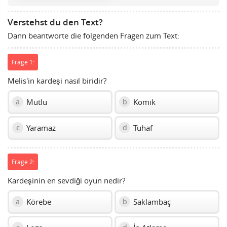
Space
to
Verstehst du den Text?
show
Dann beantworte die folgenden Fragen zum Text:
volume
slider.
Frage 1:
Melis'in kardeşi nasıl biridir?
Mutlu
Komik
a
b
Yaramaz
Tuhaf
c
d
Frage 2:
Kardeşinin en sevdiği oyun nedir?
Körebe
Saklambaç
a
b