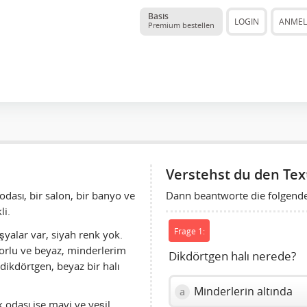
Basis
LOGIN
ANME
Premium bestellen
Verstehst du den Tex
Dann beantworte die folgend
dası, bir salon, bir banyo ve
li.
Frage 1:
şyalar var, siyah renk yok.
orlu ve beyaz, minderlerim
Dikdörtgen halı nerede?
dikdörtgen, beyaz bir halı
Minderlerin altında
a
 odası ise mavi ve yeşil.