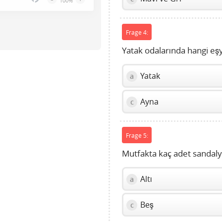
100%
Press
Enter
or
Frage 4:
Space
Yatak odalarında hangi eş
to
show
Yatak
a
volume
slider.
Ayna
c
Frage 5:
Mutfakta kaç adet sandaly
Altı
a
Beş
c