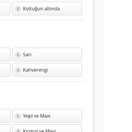
Koltuğun altında
d
Sarı
b
Kahverengi
d
Yeşil ve Mavi
b
Kırmızı ve Mavi
d