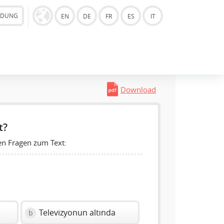
LDUNG
EN
DE
FR
ES
IT
Download
t?
en Fragen zum Text:
Televizyonun altında
b