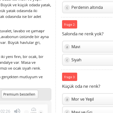
. Büyük ve küçük odada yatak,
Perdenin altında
c
yük yatak odasında iki
ak odasında ise bir adet
Frage 2:
uvalet, lavabo ve çamaşır
Salonda ne renk yok?
 Lavabonun üstünde bir ayna
var. Büyük havlular gri,
Mavi
a
i yeni fırın, bir ocak, bir
Siyah
c
sandalye var. Masa ve
rmızı ve ocak siyah renk.
da gerçekten mutluyum ve
Frage 3:
Küçük oda ne renk?
Premium bestellen
Mor ve Yeşil
a
02:26
-
+
Mavi ve Gri
c