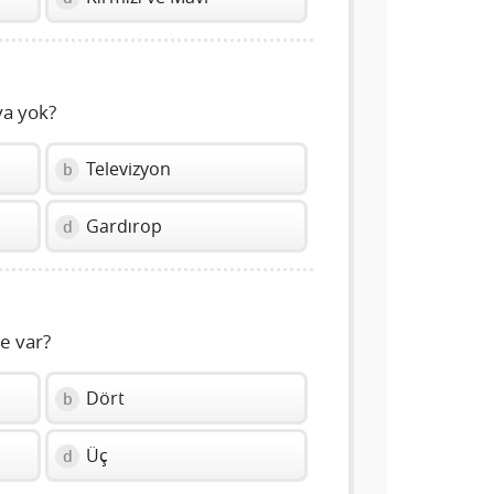
ya yok?
Televizyon
b
Gardırop
d
e var?
Dört
b
Üç
d