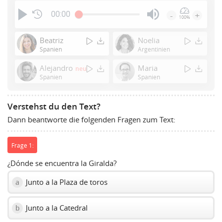
00:00
-
+
100%
Press
Enter
Beatriz
Noelia
or
Spanien
Argentinien
Space
Alejandro
Maria
neu
to
Spanien
Spanien
show
volume
slider.
Verstehst du den Text?
Dann beantworte die folgenden Fragen zum Text:
Frage 1:
¿Dónde se encuentra la Giralda?
Junto a la Plaza de toros
a
Junto a la Catedral
b