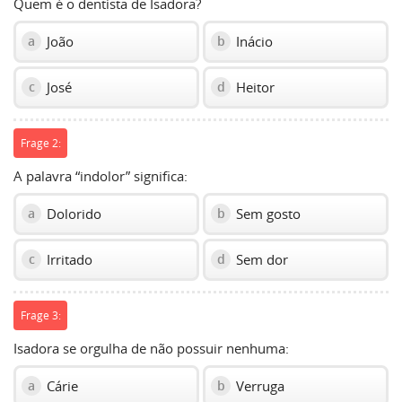
Quem é o dentista de Isadora?
João
Inácio
a
b
José
Heitor
c
d
Frage 2:
A palavra “indolor” significa:
Dolorido
Sem gosto
a
b
Irritado
Sem dor
c
d
Frage 3:
Isadora se orgulha de não possuir nenhuma:
Cárie
Verruga
a
b