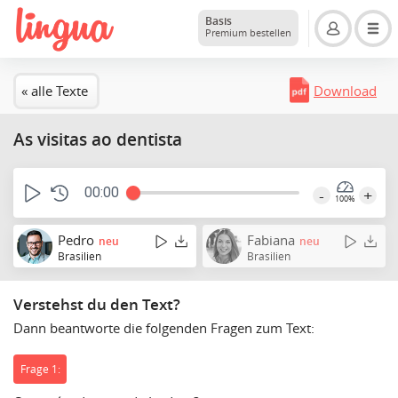
Basis
Premium bestellen
« alle Texte
Download
As visitas ao dentista
00:00
-
+
100%
Pedro
Fabiana
neu
neu
Brasilien
Brasilien
Verstehst du den Text?
Dann beantworte die folgenden Fragen zum Text:
Frage 1: