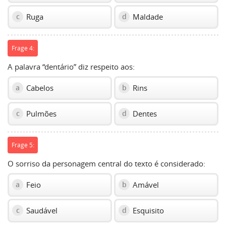
Ruga
Maldade
c
d
Frage 4:
A palavra “dentário” diz respeito aos:
Cabelos
Rins
a
b
Pulmões
Dentes
c
d
Frage 5:
O sorriso da personagem central do texto é considerado:
Feio
Amável
a
b
Saudável
Esquisito
c
d