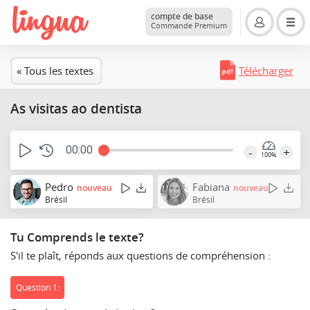
compte de base
Commande Premium
« Tous les textes
Télécharger
As visitas ao dentista
00:00
-
+
100%
Pedro
Fabiana
nouveau
nouveau
Brésil
Brésil
Tu Comprends le texte?
S'il te plaît, réponds aux questions de compréhension :
Question 1: