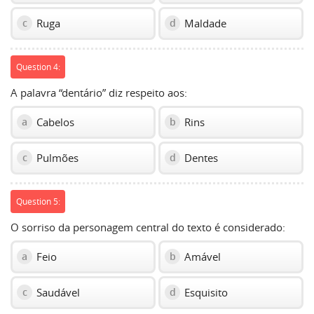
Ruga
Maldade
c
d
Question 4:
A palavra “dentário” diz respeito aos:
Cabelos
Rins
a
b
Pulmões
Dentes
c
d
Question 5:
O sorriso da personagem central do texto é considerado:
Feio
Amável
a
b
Saudável
Esquisito
c
d