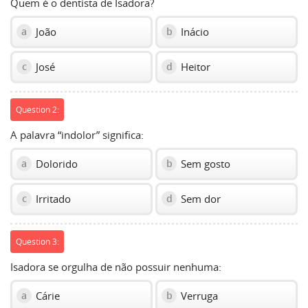
Quem é o dentista de Isadora?
João
Inácio
a
b
José
Heitor
c
d
Question 2:
A palavra “indolor” significa:
Dolorido
Sem gosto
a
b
Irritado
Sem dor
c
d
Question 3:
Isadora se orgulha de não possuir nenhuma:
Cárie
Verruga
a
b