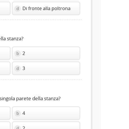
Di fronte alla poltrona
d
lla stanza?
2
b
3
d
singola parete della stanza?
4
b
2
d