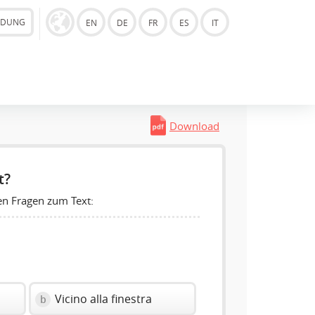
LDUNG
EN
DE
FR
ES
IT
Download
t?
en Fragen zum Text:
Vicino alla finestra
b