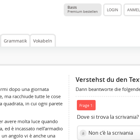
Basis
LOGIN
ANME
Premium bestellen
Grammatik
Vokabeln
Verstehst du den Tex
Dann beantworte die folgend
iarmi dopo una giornata
, ma racchiude tutte le cose
a quadrata, in cui ogni parete
Frage 1:
Dove si trova la scrivania?
 per avere molta luce quando
ta, ed è incassato nell’armadio
Non c’è la scrivania
a
In un angolo vi è anche una