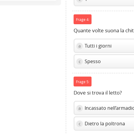
volume
slider.
Frage 4:
Quante volte suona la chit
Tutti i giorni
a
Spesso
c
Frage 5:
Dove si trova il letto?
Incassato nell’armadi
a
Dietro la poltrona
c