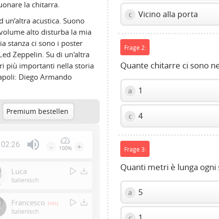
onare la chitarra.
Vicino alla porta
c
d un’altra acustica. Suono
 volume alto disturba la mia
mia stanza ci sono i poster
Frage 2:
ed Zeppelin. Su di un'altra
Quante chitarre ci sono ne
i più importanti nella storia
 Napoli: Diego Armando
1
a
Premium bestellen
4
c
02:26
-
+
100%
Frage 3:
Press
Enter
Quanti metri è lunga ogni 
Luca
or
Italienisch
Space
5
a
to
Francesco
neu
show
Italienisch
1
c