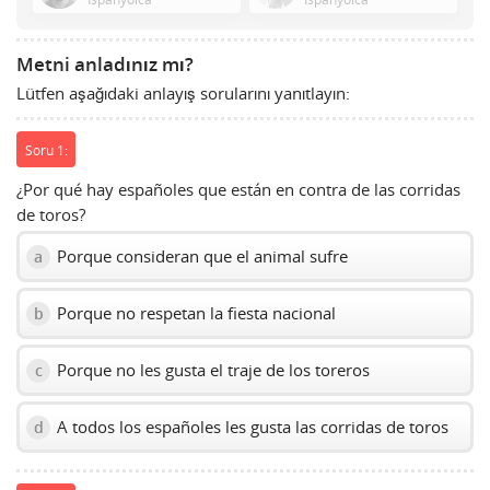
show
volume
slider.
Metni anladınız mı?
Lütfen aşağıdaki anlayış sorularını yanıtlayın:
Soru 1:
¿Por qué hay españoles que están en contra de las corridas
de toros?
Porque consideran que el animal sufre
a
Porque no respetan la fiesta nacional
b
Porque no les gusta el traje de los toreros
c
A todos los españoles les gusta las corridas de toros
d