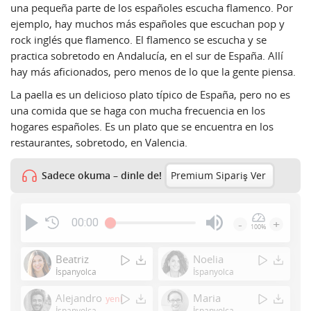
una pequeña parte de los españoles escucha flamenco. Por
ejemplo, hay muchos más españoles que escuchan pop y
rock inglés que flamenco. El flamenco se escucha y se
practica sobretodo en Andalucía, en el sur de España. Allí
hay más aficionados, pero menos de lo que la gente piensa.
La paella es un delicioso plato típico de España, pero no es
una comida que se haga con mucha frecuencia en los
hogares españoles. Es un plato que se encuentra en los
restaurantes, sobretodo, en Valencia.
Sadece okuma – dinle de!
Premium Sipariş Ver
00:00
-
+
100%
Press
Enter
Beatriz
Noelia
or
İspanyolca
İspanyolca
Space
Alejandro
Maria
yeni
to
İspanyolca
İspanyolca