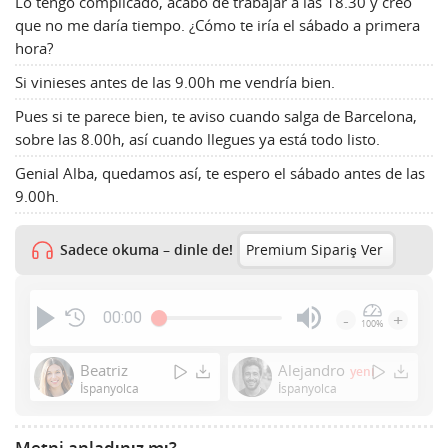
Lo tengo complicado, acabo de trabajar a las 18.30 y creo
que no me daría tiempo. ¿Cómo te iría el sábado a primera
hora?
Si vinieses antes de las 9.00h me vendría bien.
Pues si te parece bien, te aviso cuando salga de Barcelona,
sobre las 8.00h, así cuando llegues ya está todo listo.
Genial Alba, quedamos así, te espero el sábado antes de las
9.00h.
Sadece okuma – dinle de!
Premium Sipariş Ver
00:00
-
+
100%
Press
Enter
Beatriz
Alejandro
yeni
or
İspanyolca
İspanyolca
Space
to