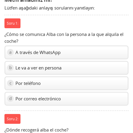
Metni anladınız mı?
show
Lütfen aşağıdaki anlayış sorularını yanıtlayın:
volume
slider.
Soru 1:
¿Cómo se comunica Alba con la persona a la que alquila el
coche?
A través de WhatsApp
a
Le va a ver en persona
b
Por teléfono
c
Por correo electrónico
d
Soru 2:
¿Dónde recogerá alba el coche?