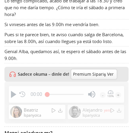
Lo tengo complicado, acabo de trabajar a las 18.30 y creo
que no me daría tiempo. ¿Cómo te iría el sábado a primera
hora?
Si vinieses antes de las 9.00h me vendría bien.
Pues si te parece bien, te aviso cuando salga de Barcelona,
sobre las 8.00h, así cuando llegues ya está todo listo.
Genial Alba, quedamos así, te espero el sábado antes de las
9.00h.
Sadece okuma – dinle de!
Premium Sipariş Ver
00:00
-
+
100%
Press
Enter
Beatriz
Alejandro
yeni
or
İspanyolca
İspanyolca
Space
to