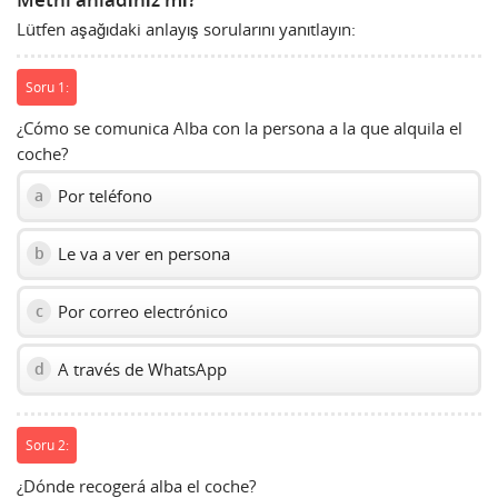
Metni anladınız mı?
show
Lütfen aşağıdaki anlayış sorularını yanıtlayın:
volume
slider.
Soru 1:
¿Cómo se comunica Alba con la persona a la que alquila el
coche?
Por teléfono
a
Le va a ver en persona
b
Por correo electrónico
c
A través de WhatsApp
d
Soru 2:
¿Dónde recogerá alba el coche?