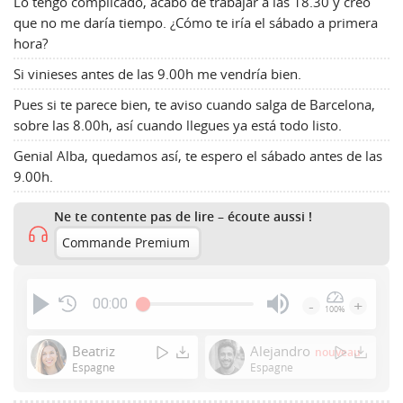
Lo tengo complicado, acabo de trabajar a las 18.30 y creo
que no me daría tiempo. ¿Cómo te iría el sábado a primera
hora?
Si vinieses antes de las 9.00h me vendría bien.
Pues si te parece bien, te aviso cuando salga de Barcelona,
sobre las 8.00h, así cuando llegues ya está todo listo.
Genial Alba, quedamos así, te espero el sábado antes de las
9.00h.
Ne te contente pas de lire – écoute aussi !
Commande Premium
00:00
-
+
100%
Press
Enter
Beatriz
Alejandro
nouveau
or
Espagne
Espagne
Space