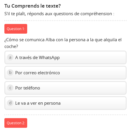
to
Tu Comprends le texte?
show
S'il te plaît, réponds aux questions de compréhension :
volume
slider.
Question 1:
¿Cómo se comunica Alba con la persona a la que alquila el
coche?
A través de WhatsApp
a
Por correo electrónico
b
Por teléfono
c
Le va a ver en persona
d
Question 2: