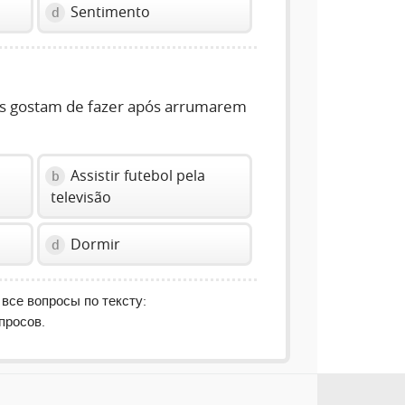
Sentimento
d
os gostam de fazer após arrumarem
Assistir futebol pela
b
televisão
Dormir
d
 все вопросы по тексту:
просов.