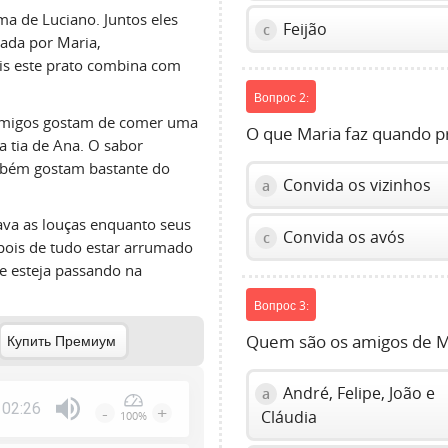
a de Luciano. Juntos eles
Feijão
c
ada por Maria,
ois este prato combina com
Вопрос 2:
 amigos gostam de comer uma
O que Maria faz quando pr
 tia de Ana. O sabor
ambém gostam bastante do
Convida os vizinhos
a
ava as louças enquanto seus
Convida os avós
c
pois de tudo estar arrumado
ue esteja passando na
Вопрос 3:
Quem são os amigos de M
Купить Премиум
André, Felipe, João e
a
02:26
-
+
Cláudia
100%
Press