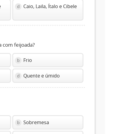
e
Caio, Laila, Ítalo e Cibele
d
a com feijoada?
Frio
b
Quente e úmido
d
Sobremesa
b