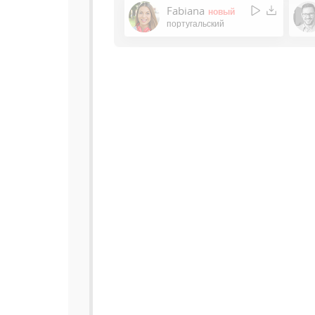
Fabiana
новый
португальский