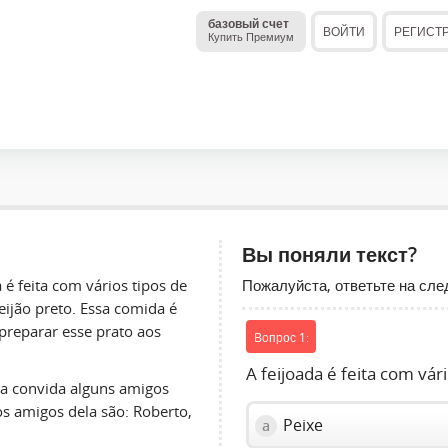
базовый счет
ВОЙТИ
РЕГИСТ
Купить Премиум
Вы поняли текст?
Пожалуйста, ответьте на сл
a é feita com vários tipos de
ijão preto. Essa comida é
 preparar esse prato aos
Вопрос 1:
A feijoada é feita com vár
la convida alguns amigos
s amigos dela são: Roberto,
Peixe
a