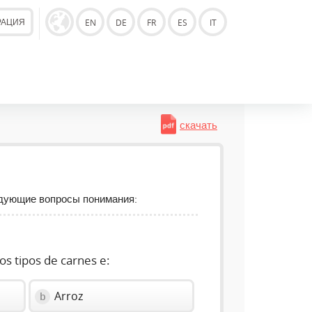
РАЦИЯ
EN
DE
FR
ES
IT
скачать
едующие вопросы понимания:
ios tipos de carnes e:
Arroz
b