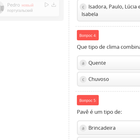
Enter
Pedro
новый
Isadora, Paulo, Lúcia 
c
or
португальский
Isabela
Space
to
show
Вопрос 4:
volume
slider.
Que tipo de clima combin
Quente
a
Chuvoso
c
Вопрос 5:
Pavê é um tipo de:
Brincadeira
a