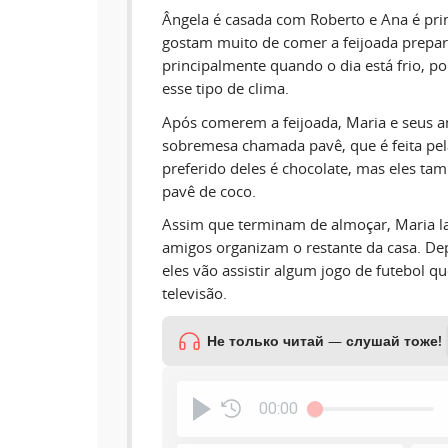
Ângela é casada com Roberto e Ana é prim
gostam muito de comer a feijoada prepar
principalmente quando o dia está frio, p
esse tipo de clima.
Após comerem a feijoada, Maria e seus
sobremesa chamada pavê, que é feita pela
preferido deles é chocolate, mas eles t
pavê de coco.
Assim que terminam de almoçar, Maria l
amigos organizam o restante da casa. De
eles vão assistir algum jogo de futebol q
televisão.
Не только читай — слушай тоже!
00:00