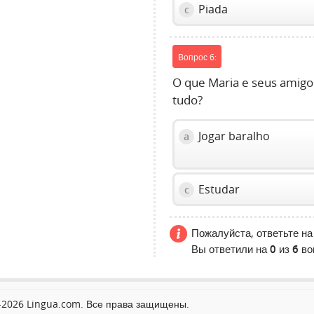
Piada
c
Вопрос 6:
O que Maria e seus amig
tudo?
Jogar baralho
a
Estudar
c
Пожалуйста, ответьте на
Вы ответили на
0
из
6
во
2026 Lingua.com. Все права защищены.