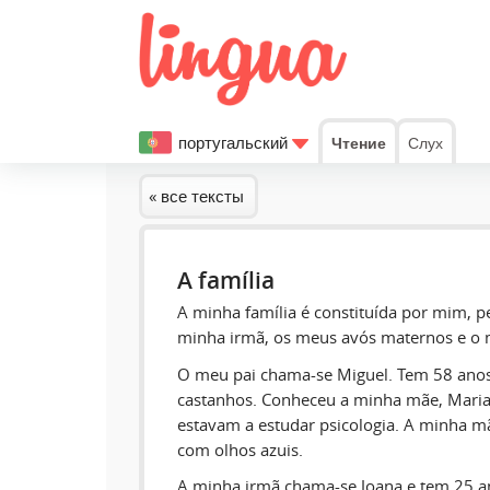
португальский
Чтение
Слух
« все тексты
A família
A minha família é constituída por mim, p
minha irmã, os meus avós maternos e o 
O meu pai chama-se Miguel. Tem 58 anos
castanhos. Conheceu a minha mãe, Maria
estavam a estudar psicologia. A minha mã
com olhos azuis.
A minha irmã chama-se Joana e tem 25 an