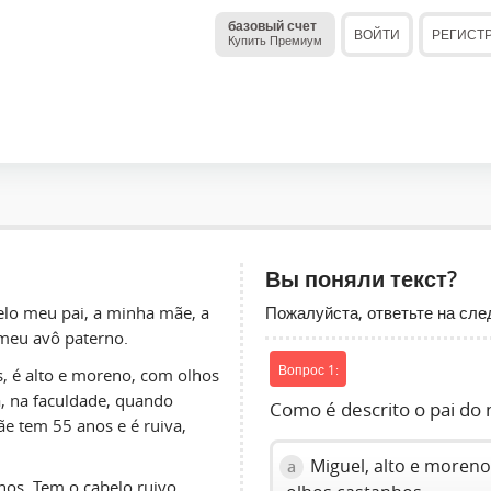
базовый счет
ВОЙТИ
РЕГИСТ
Купить Премиум
Вы поняли текст?
Пожалуйста, ответьте на сл
elo meu pai, a minha mãe, a
meu avô paterno.
Вопрос 1:
, é alto e moreno, com olhos
, na faculdade, quando
Como é descrito o pai do 
e tem 55 anos e é ruiva,
Miguel, alto e moreno
a
os. Tem o cabelo ruivo,