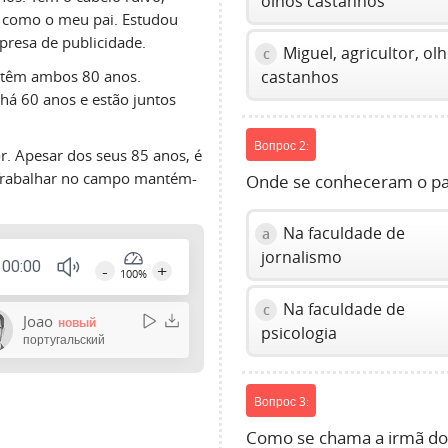
olhos castanhos
 como o meu pai. Estudou
resa de publicidade.
Miguel, agricultor, ol
c
 têm ambos 80 anos.
castanhos
há 60 anos e estão juntos
Вопрос 2:
r. Apesar dos seus 85 anos, é
 “Trabalhar no campo mantém-
Onde se conheceram o pai
Na faculdade de
a
jornalismo
00:00
-
+
100%
Press
Na faculdade de
c
Enter
Joao
новый
psicologia
or
португальский
Space
to
Вопрос 3:
show
volume
Como se chama a irmã do