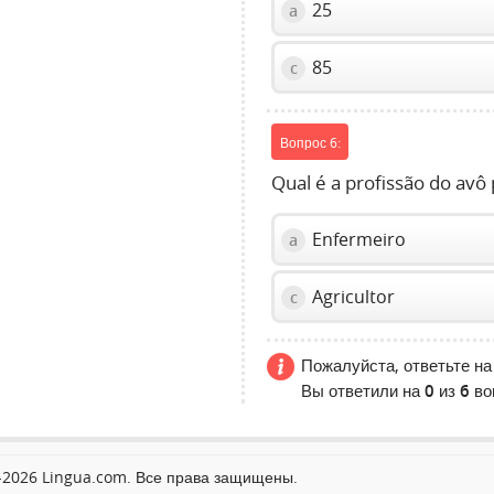
25
a
85
c
Вопрос 6:
Qual é a profissão do avô
Enfermeiro
a
Agricultor
c
Пожалуйста, ответьте на
Вы ответили на
0
из
6
во
2026 Lingua.com. Все права защищены.