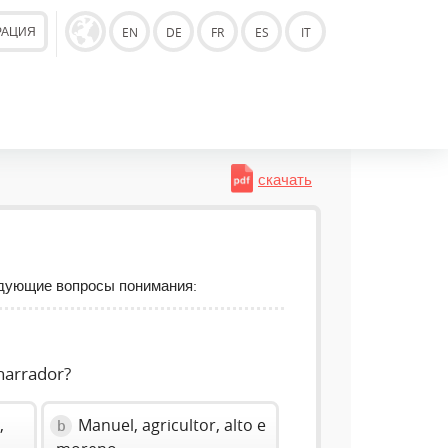
РАЦИЯ
EN
DE
FR
ES
IT
скачать
едующие вопросы понимания:
narrador?
,
Manuel, agricultor, alto e
b