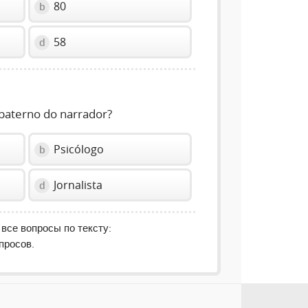
80
b
58
d
 paterno do narrador?
Psicólogo
b
Jornalista
d
 все вопросы по тексту:
просов.