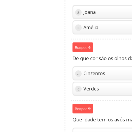
slider.
Joana
a
Amélia
c
Вопрос 4:
De que cor são os olhos 
Cinzentos
a
Verdes
c
Вопрос 5:
Que idade tem os avós m