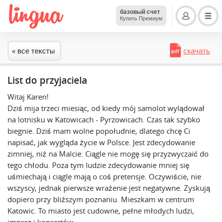
базовый счет
Купить Премиум
« все тексты
скачать
List do przyjaciela
Witaj Karen!
Dziś mija trzeci miesiąc, od kiedy mój samolot wylądował
na lotnisku w Katowicach - Pyrzowicach. Czas tak szybko
biegnie. Dziś mam wolne popołudnie, dlatego chcę Ci
napisać, jak wygląda życie w Polsce. Jest zdecydowanie
zimniej, niż na Malcie. Ciągle nie mogę się przyzwyczaić do
tego chłodu. Poza tym ludzie zdecydowanie mniej się
uśmiechają i ciągle mają o coś pretensje. Oczywiście, nie
wszyscy, jednak pierwsze wrażenie jest negatywne. Zyskują
dopiero przy bliższym poznaniu. Mieszkam w centrum
Katowic. To miasto jest cudowne, pełne młodych ludzi,