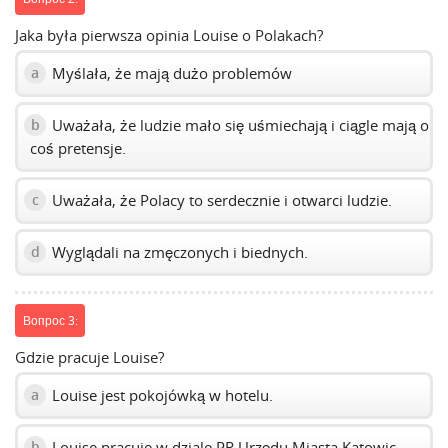
Jaka była pierwsza opinia Louise o Polakach?
Myślała, że mają dużo problemów
a
Uważała, że ludzie mało się uśmiechają i ciągle mają o
b
coś pretensje.
Uważała, że Polacy to serdecznie i otwarci ludzie.
c
Wyglądali na zmęczonych i biednych.
d
Вопрос 3:
Gdzie pracuje Louise?
Louise jest pokojówką w hotelu.
a
Louise pracuje w dziale PR Urzędu Miasta Katowic.
b