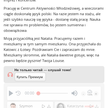
imprez i koncertów.
Pracuję w Centrum Aktywności Młodzieżowej, a wieczorami
ciągle doskonalę język polski. Na razie jestem na stażu, ale
jeśli szybko nauczę się języka - dostanę stałą pracę. Nauka
nie sprawia mi problemów, bo jestem sumienna i
obowiązkowa.
Moją przyjaciółką jest Natalia. Pracujemy razem i
mieszkamy w tym samym mieszkaniu. Ona przyjechała do
Katowic z Łotwy. Pozdrawiam Cie i zapraszam do mnie.
Mieszkamy skromnie, ale Natalia świetnie gotuje, więc na
pewno będzie pysznie! Twoja Louise.
Не только читай — слушай тоже!
Купить Премиум
00:00
-
+
100%
Press
Enter
Szymon
Katarzyna
новый