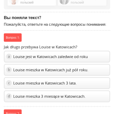
or
польский
польский
Space
to
Вы поняли текст?
show
Пожалуйста, ответьте на следующие вопросы понимания:
volume
slider.
Вопрос 1:
Jak długo przebywa Louise w Katowicach?
Louise jest w Katowicach zaledwie od roku
a
Louise mieszka w Katowicach już pół roku.
b
Louise mieszka w Katowicach 3 lata.
c
Louise mieszka 3 miesiące w Katowicach.
d
Вопрос 2: