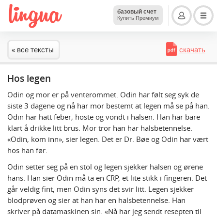
базовый счет
Купить Премиум
« все тексты
скачать
Hos legen
Odin og mor er på venterommet. Odin har følt seg syk de
siste 3 dagene og nå har mor bestemt at legen må se på han.
Odin har hatt feber, hoste og vondt i halsen. Han har bare
klart å drikke litt brus. Mor tror han har halsbetennelse.
«Odin, kom inn», sier legen. Det er Dr. Bøe og Odin har vært
hos han før.
Odin setter seg på en stol og legen sjekker halsen og ørene
hans. Han sier Odin må ta en CRP, et lite stikk i fingeren. Det
går veldig fint, men Odin syns det svir litt. Legen sjekker
blodprøven og sier at han har en halsbetennelse. Han
skriver på datamaskinen sin. «Nå har jeg sendt resepten til