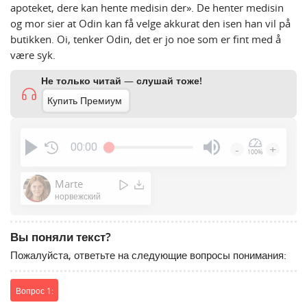
apoteket, dere kan hente medisin der». De henter medisin
og mor sier at Odin kan få velge akkurat den isen han vil på
butikken. Oi, tenker Odin, det er jo noe som er fint med å
være syk.
Не только читай — слушай тоже!
Купить Премиум
00:00
-
+
100%
Press
Enter
Marte
or
норвежский
Space
to
Вы поняли текст?
show
Пожалуйста, ответьте на следующие вопросы понимания:
volume
slider.
Вопрос 1: