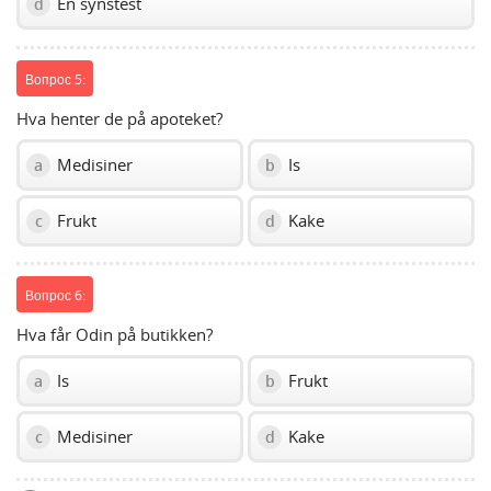
En synstest
d
Вопрос 5:
Hva henter de på apoteket?
Medisiner
Is
a
b
Frukt
Kake
c
d
Вопрос 6:
Hva får Odin på butikken?
Is
Frukt
a
b
Medisiner
Kake
c
d