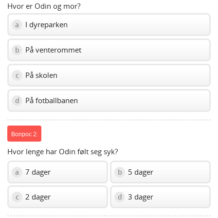
Hvor er Odin og mor?
I dyreparken
a
På venterommet
b
På skolen
c
På fotballbanen
d
Вопрос 2:
Hvor lenge har Odin følt seg syk?
7 dager
5 dager
a
b
2 dager
3 dager
c
d