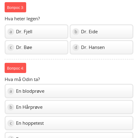
Вопрос 3:
Hva heter legen?
Dr. Fjell
Dr. Eide
a
b
Dr. Bøe
Dr. Hansen
c
d
Вопрос 4:
Hva må Odin ta?
En blodprøve
a
En Hårprøve
b
En hoppetest
c