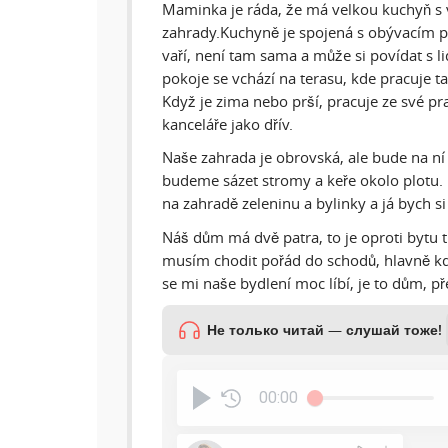
Maminka je ráda, že má velkou kuchyň s
zahrady.Kuchyně je spojená s obývacím 
vaří, není tam sama a může si povídat s 
pokoje se vchází na terasu, kde pracuje ta
Když je zima nebo prší, pracuje ze své pr
kanceláře jako dřív.
Naše zahrada je obrovská, ale bude na ní
budeme sázet stromy a keře okolo plotu.
na zahradě zeleninu a bylinky a já bych s
Náš dům má dvě patra, to je oproti bytu
musím chodit pořád do schodů, hlavně kd
se mi naše bydlení moc líbí, je to dům, p
Не только читай — слушай тоже!
00:00