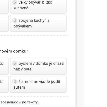
o
velký obývák blízko
b
kuchyně
spojená kuchyň s
d
obývákem
v novém domku?
to
bydlení v domku je dražší
b
než v bytě
šli
že musíme všude jezdit
d
autem
 все вопросы по тексту: