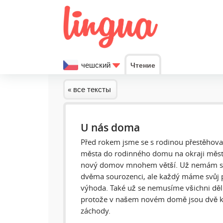
чешский
Чтение
« все тексты
U nás doma
Před rokem jsme se s rodinou přestěhoval
města do rodinného domu na okraji města
nový domov mnohem větší. Už nemám sp
dvěma sourozenci, ale každý máme svůj p
výhoda. Také už se nemusíme všichni děl
protože v našem novém domě jsou dvě ko
záchody.