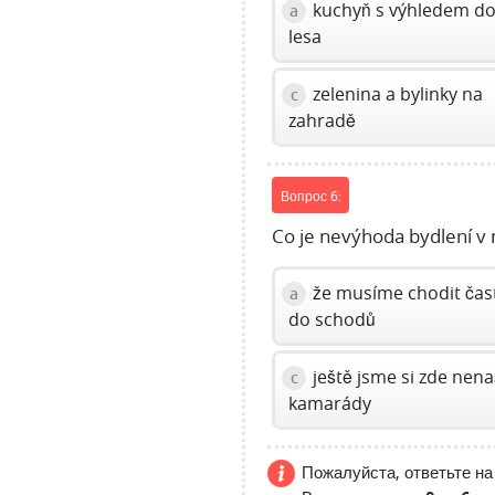
kuchyň s výhledem d
a
lesa
zelenina a bylinky na
c
zahradě
Вопрос 6:
Co je nevýhoda bydlení 
že musíme chodit čas
a
do schodů
ještě jsme si zde nena
c
kamarády
Пожалуйста, ответьте на