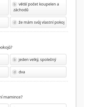
větší počet koupelen a
b
záchodů
že mám svůj vlastní pokoj
d
pokojů?
jeden velký, společný
b
dva
d
ení mamince?