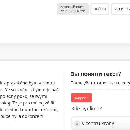
базовый счет
ВОЙТИ
РЕГИСТ
Купить Премиум
Вы поняли текст?
Пожалуйста, ответьте на сл
i z pražského bytu v centru
. Ve srovnání s bytem je náš
olečný pokoj se svými
Вопрос 1:
okoj. To je pro mě největší
Kde bydlíme?
it o jednu koupelnu a záchod,
upelny, a dokonce tři
v centru Prahy
a