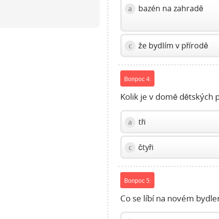
bazén na zahradě
a
or
Space
to
show
že bydlím v přírodě
c
volume
slider.
Вопрос 4:
Kolik je v domě dětských 
tři
a
čtyři
c
Вопрос 5:
Co se líbí na novém bydl