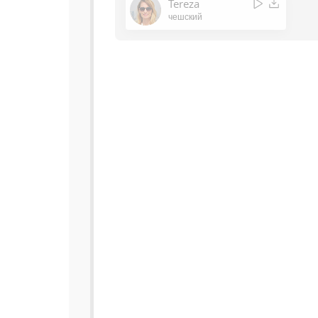
Tereza
чешский