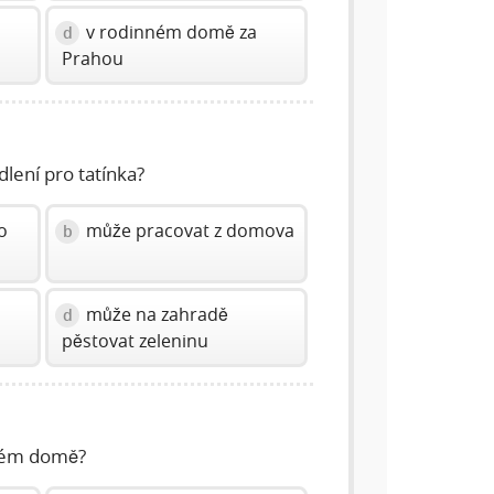
a
v rodinném domě za
d
Prahou
lení pro tatínka?
o
může pracovat z domova
b
může na zahradě
d
pěstovat zeleninu
ovém domě?