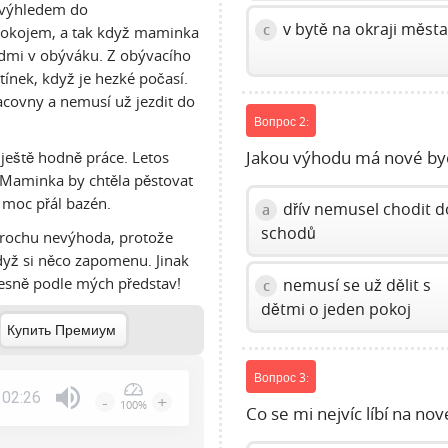
 výhledem do
v bytě na okraji měst
c
pokojem, a tak když maminka
lidmi v obýváku. Z obývacího
tínek, když je hezké počasí.
acovny a nemusí už jezdit do
Вопрос 2:
 ještě hodně práce. Letos
Jakou výhodu má nové byd
 Maminka by chtěla pěstovat
i moc přál bazén.
dřív nemusel chodit d
a
schodů
 trochu nevýhoda, protože
yž si něco zapomenu. Jinak
řesně podle mých představ!
nemusí se už dělit s
c
dětmi o jeden pokoj
Купить Премиум
Вопрос 3:
02:26
-
+
100%
Co se mi nejvíc líbí na n
Press
Enter