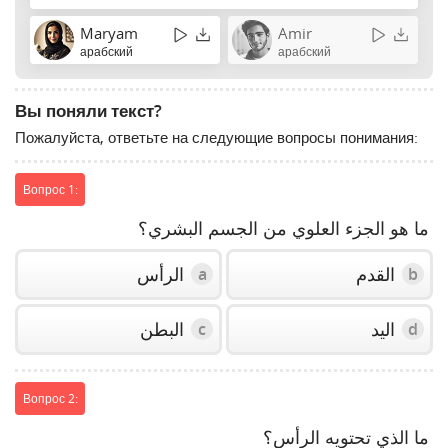
Maryam
Amir
арабский
арабский
Вы поняли текст?
Пожалуйста, ответьте на следующие вопросы понимания:
Вопрос 1:
ما هو الجزء العلوي من الجسم البشري؟
القدم
الرأس
a
b
اليد
البطن
c
d
Вопрос 2:
ما الذي تحتويه الرأس؟