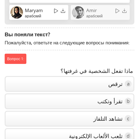
Maryam
Amir
арабский
арабский
Вы поняли текст?
Пожалуйста, ответьте на следующие вопросы понимания:
Вопрос 1:
ماذا تفعل الشخصية في غرفتها؟
ترقص
a
تقرأ وتكتب
b
تشاهد التلفاز
c
تلعب الألعاب الإلكترونية
d