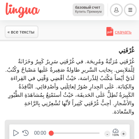
базовый счет
Купить Премиум
« все тексты
скачать
غُرْفَتِي
غُرْفَتِي مُرَتَّبَةٌ ومُرِيحَة. في غُرْفَتِي سَرِيرٌ كَبِيرٌ وخَزَانَةٌ
لِلْمَلابِس. بِجانِب السَّريرِ طاولةٌ صَغِيرةٌ عَلَيها مَصْباحٌ وكُتُبٌ.
لَدَيَّ أيْضاً مَكْتَبٌ لِلدِّراسَة، حَيْثُ أقْضِي وَقْتِي في القِراءَة
والكِتابَة. عَلَى الجِدارِ صُوَرٌ لِعائِلَتِي وأصْدِقائِي. النَّافِذَةُ
الكَبِيرَةُ تُطِلُّ عَلَى الحَديقَة، حَيْثُ أستَمْتِعُ بِمُشاهَدَةِ الطَّيْورِ
والأشْجارِ. أحِبُّ غُرْفَتِي كَثِيراً لأنَّها تُشْعِرُنِي بِالرَّاحَةِ
والسَّعادَة.
00:00
-
+
100%