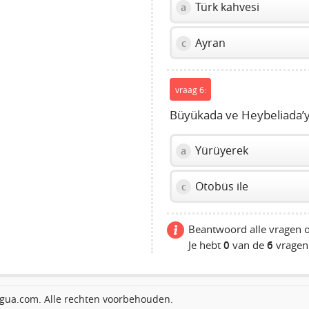
Türk kahvesi
a
Ayran
c
vraag 6:
Büyükada ve Heybeliada’yı 
Yürüyerek
a
Otobüs ile
c
Beantwoord alle vragen o
Je hebt
0
van de
6
vragen
gua.com. Alle rechten voorbehouden.