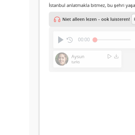
İstanbul anlatmakla bitmez, bu şehri yaş
Niet alleen lezen – ook luisteren!
00:00
Aysun
turks