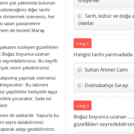
isteyenler
rlerin çok yakınında bulunan
ebileceğiniz diğer tarihi
Tarih, kültür ve doğa a
c
e dinlenmek isterseniz, her
olanlar
ı satan pastanelere
 hem de lezzetli Maraş
vraag 2:
yakasını süsleyen güzellikleri
rek Boğaz boyunca uzanan
Hangisi tarihi yarımadada 
ri seyredebilirsiniz. Bu keyifli
rçok resim çekebilirsiniz.
Sultan Ahmet Cami
a
 alışveriş yapmak isterseniz
tkileyecektir. Bu labirent
Dolmabahçe Sarayı
c
sız çeşitlilikte hediyelik eşya
inlikle yoracaktır. Sade bir
ktir.
vraag 3:
nesi de adalardır. Vapurla bu
Boğaz boyunca uzanan 
 seyre dalabilirsiniz.
güzellikleri seyredebilirsin
aparak adayı gezebilirsiniz.