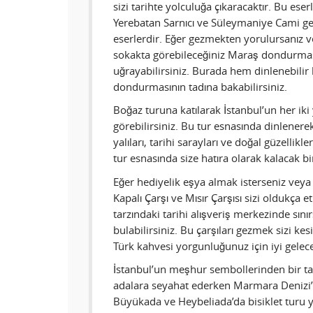
sizi tarihte yolculuğa çıkaracaktır. Bu ese
Yerebatan Sarnıcı ve Süleymaniye Cami gez
eserlerdir. Eğer gezmekten yorulursanız v
sokakta görebileceğiniz Maraş dondurmas
uğrayabilirsiniz. Burada hem dinlenebilir
dondurmasının tadına bakabilirsiniz.
Boğaz turuna katılarak İstanbul’un her iki 
görebilirsiniz. Bu tur esnasında dinlene
yalıları, tarihi sarayları ve doğal güzellikle
tur esnasında size hatıra olarak kalacak bi
Eğer hediyelik eşya almak isterseniz veya
Kapalı Çarşı ve Mısır Çarşısı sizi oldukça e
tarzındaki tarihi alışveriş merkezinde sınır
bulabilirsiniz. Bu çarşıları gezmek sizi kes
Türk kahvesi yorgunluğunuz için iyi gelece
İstanbul’un meşhur sembollerinden bir ta
adalara seyahat ederken Marmara Denizi’ni
Büyükada ve Heybeliada’da bisiklet turu y