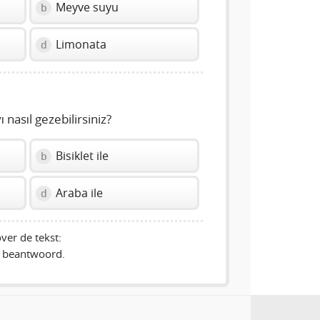
Meyve suyu
b
Limonata
d
nasıl gezebilirsiniz?
Bisiklet ile
b
Araba ile
d
ver de tekst:
 beantwoord.