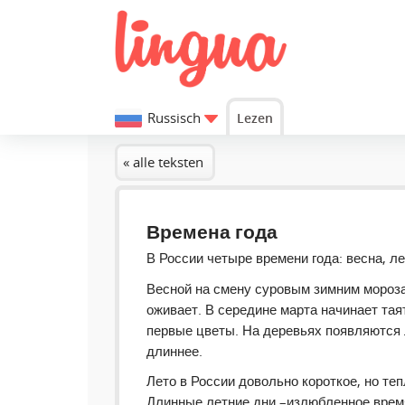
Russisch
Lezen
« alle teksten
Времена года
В России четыре времени года: весна, ле
Весной на смену суровым зимним мороза
оживает. В середине марта начинает тая
первые цветы. На деревьях появляются 
длиннее.
Лето в России довольно короткое, но теп
Длинные летние дни –излюбленное время