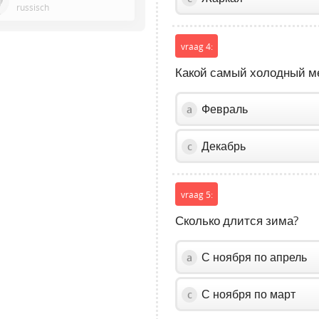
or
russisch
Space
to
vraag 4:
show
volume
Какой самый холодный м
slider.
Февраль
a
Декабрь
c
vraag 5:
Сколько длится зима?
С ноября по апрель
a
С ноября по март
c