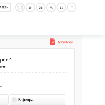
TREREN
EN
DE
FR
ES
IT
Download
epen?
eft:
?
В феврале
b