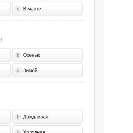
В марте
d
?
Осенью
b
Зимой
d
Дождливая
b
Холодная
d