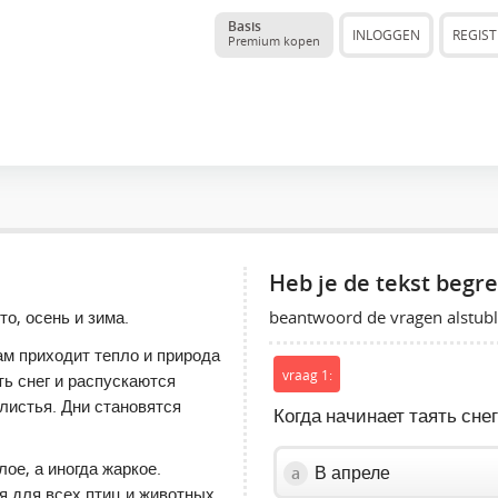
Basis
INLOGGEN
REGIS
Premium kopen
Heb je de tekst begr
beantwoord de vragen alstubli
то, осень и зима.
м приходит тепло и природа
vraag 1:
ть снег и распускаются
листья. Дни становятся
Когда начинает таять снег
лое, а иногда жаркое.
В апреле
a
 для всех птиц и животных.