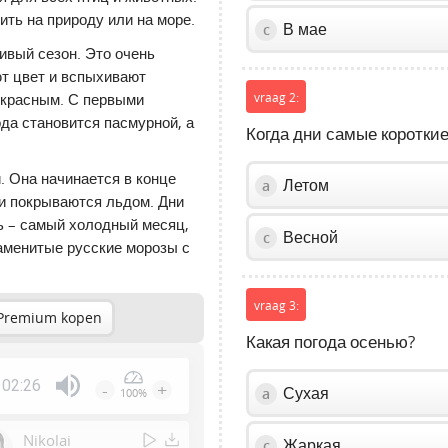
ить на природу или на море.
В мае
c
ивый сезон. Это очень
ют цвет и вспыхивают
 красным. С первыми
vraag 2:
да становится пасмурной, а
Когда дни самые короткие
. Она начинается в конце
Летом
a
ки покрываются льдом. Дни
рь – самый холодный месяц,
Весной
c
аменитые русские морозы с
vraag 3:
Premium kopen
Какая погода осенью?
02:26
-
+
Сухая
a
100%
Press
Enter
Nikolai
Жаркая
c