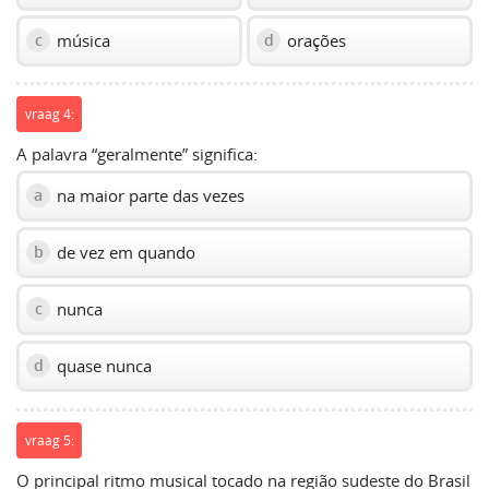
música
orações
c
d
vraag 4:
A palavra “geralmente” significa:
na maior parte das vezes
a
de vez em quando
b
nunca
c
quase nunca
d
vraag 5:
O principal ritmo musical tocado na região sudeste do Brasil