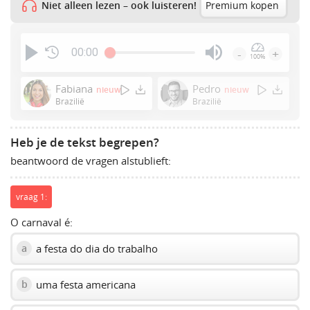
Niet alleen lezen – ook luisteren!
Premium kopen
00:00
-
+
100%
Press
Enter
Fabiana
Pedro
nieuw
nieuw
or
Brazilië
Brazilië
Space
to
Heb je de tekst begrepen?
show
beantwoord de vragen alstublieft:
volume
slider.
vraag 1:
O carnaval é:
a festa do dia do trabalho
a
uma festa americana
b