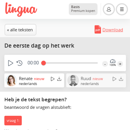
Basis
Premium kopen
« alle teksten
Download
De eerste dag op het werk
00:00
-
+
100%
Renate
Ruud
nieuw
nieuw
nederlands
nederlands
Heb je de tekst begrepen?
beantwoord de vragen alstublieft:
vraag 1: