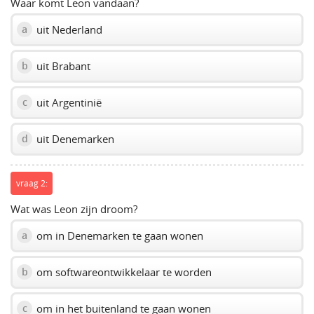
Waar komt Leon vandaan?
uit Nederland
a
uit Brabant
b
uit Argentinië
c
uit Denemarken
d
vraag 2:
Wat was Leon zijn droom?
om in Denemarken te gaan wonen
a
om softwareontwikkelaar te worden
b
om in het buitenland te gaan wonen
c